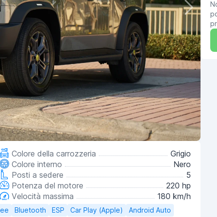
No
po
pr
Colore della carrozzeria
Grigio
Colore interno
Nero
Posti a sedere
5
Potenza del motore
220 hp
Velocità massima
180 km/h
ree
Bluetooth
ESP
Car Play (Apple)
Android Auto