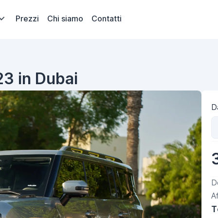
Prezzi
Chi siamo
Contatti
23 in Dubai
Da
D
A
T