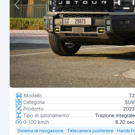
Modello
T2
Categoria
SUV
Prodotto
2023
Tipo di azionamento
Trazione integrale
0-100 km/h
8.70 sec
Sistema di navigazione
Telecamera posteriore
Hands F