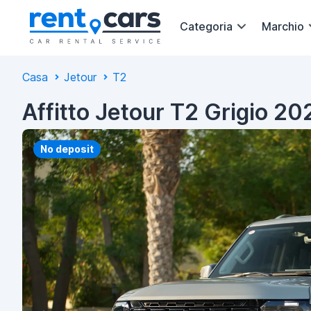
Categoria
Marchio
Casa
Jetour
T2
Affitto Jetour T2 Grigio 20
No deposit