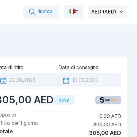
ricerca
it
AED (AED)
ta di ritiro
Data di consegna
305,00 AED
daily
eposito
0,00 AED
ffitto per
1
giorno
305,00 AED
otale
305,00 AED