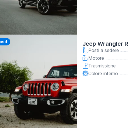
y
osit
Jeep Wrangler 
Posti a sedere
Motore
Trasmissione
Colore interno