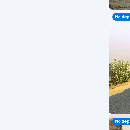
Priorit
No dep
No dep