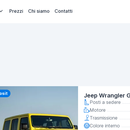
Prezzi
Chi siamo
Contatti
y
osit
Jeep Wrangler G
Posti a sedere
Motore
Trasmissione
Colore interno