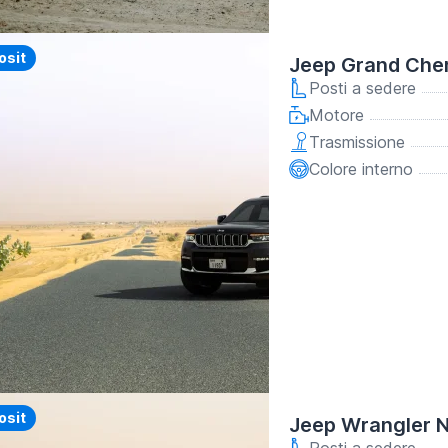
y
osit
Jeep Grand Cher
Posti a sedere
Motore
Trasmissione
Colore interno
osit
Jeep Wrangler 