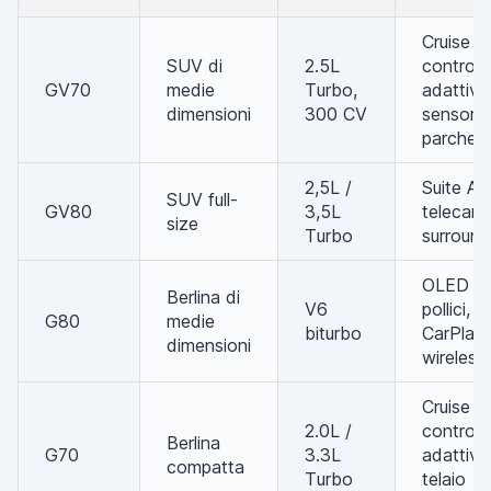
Cruise
SUV di
2.5L
control
GV70
medie
Turbo,
adattivo
dimensioni
300 CV
sensori d
parcheg
2,5L /
Suite A
SUV full-
GV80
3,5L
telecam
size
Turbo
surround
OLED da
Berlina di
V6
pollici, 
G80
medie
biturbo
CarPlay
dimensioni
wireless
Cruise
2.0L /
control
Berlina
G70
3.3L
adattivo
compatta
Turbo
telaio