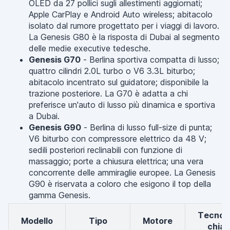
OLED da 27 pollici sugli allestimenti aggiornati;
Apple CarPlay e Android Auto wireless; abitacolo
isolato dal rumore progettato per i viaggi di lavoro.
La Genesis G80 è la risposta di Dubai al segmento
delle medie executive tedesche.
Genesis G70
- Berlina sportiva compatta di lusso;
quattro cilindri 2.0L turbo o V6 3.3L biturbo;
abitacolo incentrato sul guidatore; disponibile la
trazione posteriore. La G70 è adatta a chi
preferisce un'auto di lusso più dinamica e sportiva
a Dubai.
Genesis G90
- Berlina di lusso full-size di punta;
V6 biturbo con compressore elettrico da 48 V;
sedili posteriori reclinabili con funzione di
massaggio; porte a chiusura elettrica; una vera
concorrente delle ammiraglie europee. La Genesis
G90 è riservata a coloro che esigono il top della
gamma Genesis.
Tecnologia
Modello
Tipo
Motore
chiav