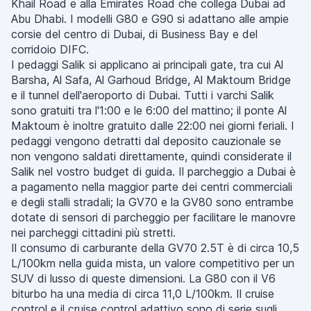
Khail Road e alla Emirates Road che collega Dubai ad
Abu Dhabi. I modelli G80 e G90 si adattano alle ampie
corsie del centro di Dubai, di Business Bay e del
corridoio DIFC.
I pedaggi Salik si applicano ai principali gate, tra cui Al
Barsha, Al Safa, Al Garhoud Bridge, Al Maktoum Bridge
e il tunnel dell'aeroporto di Dubai. Tutti i varchi Salik
sono gratuiti tra l'1:00 e le 6:00 del mattino; il ponte Al
Maktoum è inoltre gratuito dalle 22:00 nei giorni feriali. I
pedaggi vengono detratti dal deposito cauzionale se
non vengono saldati direttamente, quindi considerate il
Salik nel vostro budget di guida. Il parcheggio a Dubai è
a pagamento nella maggior parte dei centri commerciali
e degli stalli stradali; la GV70 e la GV80 sono entrambe
dotate di sensori di parcheggio per facilitare le manovre
nei parcheggi cittadini più stretti.
Il consumo di carburante della GV70 2.5T è di circa 10,5
L/100km nella guida mista, un valore competitivo per un
SUV di lusso di queste dimensioni. La G80 con il V6
biturbo ha una media di circa 11,0 L/100km. Il cruise
control e il cruise control adattivo sono di serie sugli