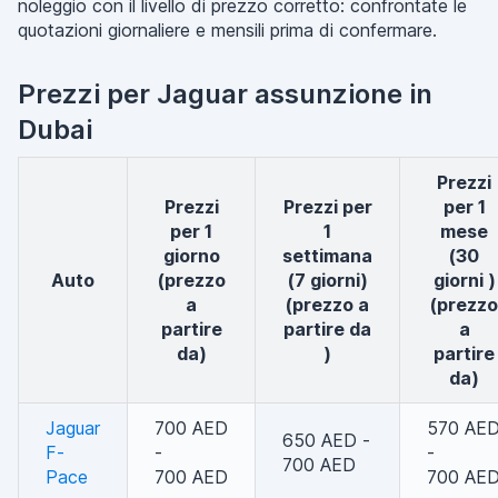
noleggio con il livello di prezzo corretto: confrontate le
quotazioni giornaliere e mensili prima di confermare.
Prezzi per Jaguar assunzione in
Dubai
Prezzi
Prezzi
Prezzi per
per 1
per 1
1
mese
giorno
settimana
(30
auto
(prezzo
(7 giorni)
giorni )
a
(prezzo a
(prezzo
partire
partire da
a
da)
)
partire
da)
Jaguar
700 AED
570 AE
650 AED -
F-
-
-
700 AED
Pace
700 AED
700 AE