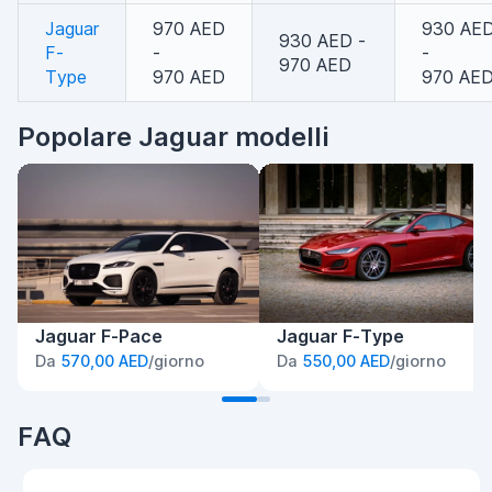
Jaguar
970 AED
930 AE
930 AED -
F-
-
-
970 AED
Type
970 AED
970 AE
Popolare Jaguar modelli
Jaguar F-Pace
Jaguar F-Type
Da
570,00 AED
/giorno
Da
550,00 AED
/giorno
FAQ