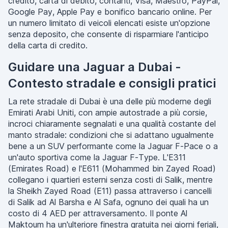
credito, carta di debito, contanti, Visa, Maestro, PayPal,
Google Pay, Apple Pay e bonifico bancario online. Per
un numero limitato di veicoli elencati esiste un'opzione
senza deposito, che consente di risparmiare l'anticipo
della carta di credito.
Guidare una Jaguar a Dubai -
Contesto stradale e consigli pratici
La rete stradale di Dubai è una delle più moderne degli
Emirati Arabi Uniti, con ampie autostrade a più corsie,
incroci chiaramente segnalati e una qualità costante del
manto stradale: condizioni che si adattano ugualmente
bene a un SUV performante come la Jaguar F-Pace o a
un'auto sportiva come la Jaguar F-Type. L'E311
(Emirates Road) e l'E611 (Mohammed bin Zayed Road)
collegano i quartieri esterni senza costi di Salik, mentre
la Sheikh Zayed Road (E11) passa attraverso i cancelli
di Salik ad Al Barsha e Al Safa, ognuno dei quali ha un
costo di 4 AED per attraversamento. Il ponte Al
Maktoum ha un'ulteriore finestra gratuita nei giorni feriali,