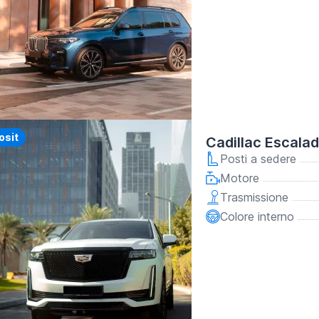
y
osit
Cadillac Escala
Posti a sedere
Motore
Trasmissione
Colore interno