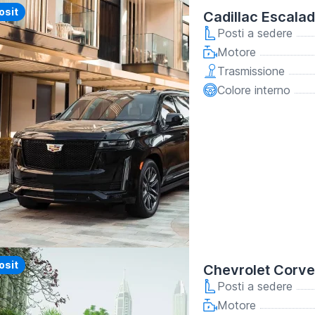
y
osit
Cadillac Escala
Posti a sedere
Motore
Trasmissione
Colore interno
y
osit
Chevrolet Corve
Posti a sedere
Motore