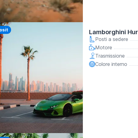
y
osit
Lamborghini Hu
Posti a sedere
Motore
Trasmissione
Colore interno