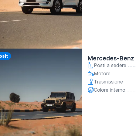
y
osit
Mercedes-Benz 
Posti a sedere
Motore
Trasmissione
Colore interno