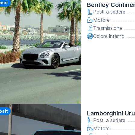
y
osit
Bentley Continen
Posti a sedere
Motore
Trasmissione
Colore interno
y
osit
Lamborghini Uru
Posti a sedere
Motore