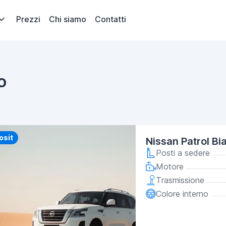
Prezzi
Chi siamo
Contatti
o
y
osit
Nissan Patrol B
Posti a sedere
Motore
Trasmissione
Colore interno