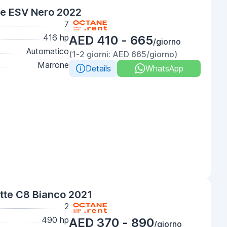
de ESV Nero 2022
7
416 hp
AED 410 - 665
/giorno
Automatico
(1-2 giorni: AED 665/giorno)
Marrone
Details
WhatsApp
tte C8 Bianco 2021
2
490 hp
AED 370 - 890
/giorno