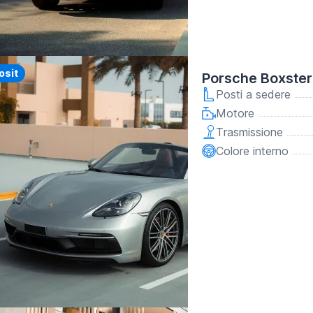
y
osit
Porsche Boxster
Posti a sedere
Motore
Trasmissione
Colore interno