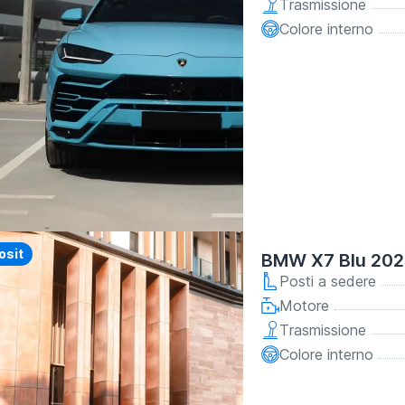
Trasmissione
Colore interno
y
osit
BMW X7 Blu 202
Posti a sedere
Motore
Trasmissione
Colore interno