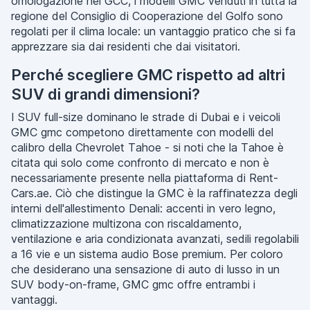
omologazione nel GCC, i modelli GMC venduti in tutta la
regione del Consiglio di Cooperazione del Golfo sono
regolati per il clima locale: un vantaggio pratico che si fa
apprezzare sia dai residenti che dai visitatori.
Perché scegliere GMC rispetto ad altri
SUV di grandi dimensioni?
I SUV full-size dominano le strade di Dubai e i veicoli
GMC gmc competono direttamente con modelli del
calibro della Chevrolet Tahoe - si noti che la Tahoe è
citata qui solo come confronto di mercato e non è
necessariamente presente nella piattaforma di Rent-
Cars.ae. Ciò che distingue la GMC è la raffinatezza degli
interni dell'allestimento Denali: accenti in vero legno,
climatizzazione multizona con riscaldamento,
ventilazione e aria condizionata avanzati, sedili regolabili
a 16 vie e un sistema audio Bose premium. Per coloro
che desiderano una sensazione di auto di lusso in un
SUV body-on-frame, GMC gmc offre entrambi i
vantaggi.