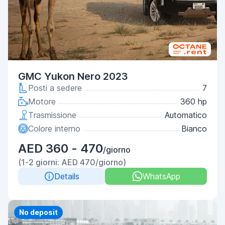
GMC Yukon Nero 2023
Posti a sedere
7
Motore
360 hp
Trasmissione
Automatico
Colore interno
Bianco
AED 360 - 470
/giorno
(1-2 giorni: AED 470/giorno)
Details
WhatsApp
Priority
No deposit