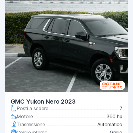
GMC Yukon Nero 2023
Posti a sedere
7
Motore
360 hp
Trasmissione
Automatico
Colore interno
Grigio