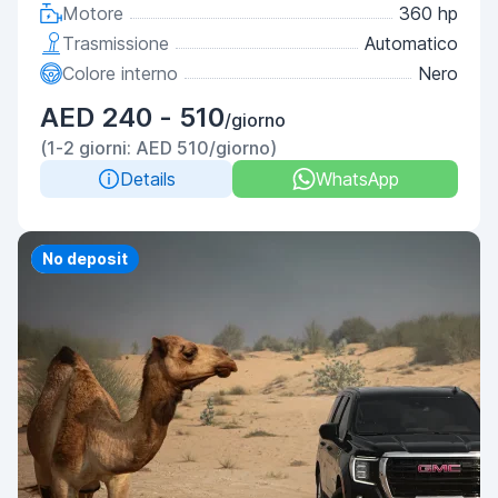
Motore
360 hp
Trasmissione
Automatico
Colore interno
Nero
AED 240 - 510
/giorno
(1-2 giorni: AED 510/giorno)
Details
WhatsApp
Priority
No deposit