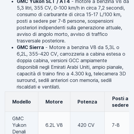
GMC Yukon SLT / AT4
- motore a benzina V8 da
5,3 litri, 355 CV, 0-100 km/h in circa 7,2 secondi,
consumo di carburante di circa 15-17 L/100 km,
posti a sedere per 7-8 persone, sospensioni
posteriori indipendenti sulla generazione attuale,
avviso di angolo morto, avviso di traffico
trasversale posteriore.
GMC Sierra
- Motore a benzina V8 da 5,3L o
6,2L, 355-420 CV, carrozzeria a cabina estesa o
doppia cabina, versioni GCC ampiamente
disponibili negli Emirati Arabi Uniti, ampio pianale,
capacità di traino fino a 4.300 kg, telecamera 3D
surround, sedili anteriori con memoria, sedili
riscaldati e ventilati.
Posti a
Modello
Motore
Potenza
sedere
GMC
Yukon
6.2L V8
420 CV
7-8
Denali