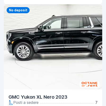
Priority
No deposit
GMC Yukon XL Nero 2023
Posti a sedere
7