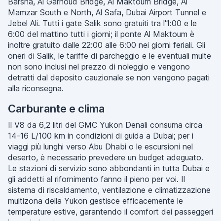
Barsha, Al Garhoud Bridge, Al Maktoum Bridge, Al
Mamzar South e North, Al Safa, Dubai Airport Tunnel e
Jebel Ali. Tutti i gate Salik sono gratuiti tra l'1:00 e le
6:00 del mattino tutti i giorni; il ponte Al Maktoum è
inoltre gratuito dalle 22:00 alle 6:00 nei giorni feriali. Gli
oneri di Salik, le tariffe di parcheggio e le eventuali multe
non sono inclusi nel prezzo di noleggio e vengono
detratti dal deposito cauzionale se non vengono pagati
alla riconsegna.
Carburante e clima
Il V8 da 6,2 litri del GMC Yukon Denali consuma circa
14-16 L/100 km in condizioni di guida a Dubai; per i
viaggi più lunghi verso Abu Dhabi o le escursioni nel
deserto, è necessario prevedere un budget adeguato.
Le stazioni di servizio sono abbondanti in tutta Dubai e
gli addetti al rifornimento fanno il pieno per voi. Il
sistema di riscaldamento, ventilazione e climatizzazione
multizona della Yukon gestisce efficacemente le
temperature estive, garantendo il comfort dei passeggeri