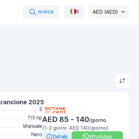
ricerca
it
AED (AED)
Arancione 2025
5
115 hp
AED 85 - 140
/giorno
Manuale
(1-2 giorni: AED 140/giorno)
Nero
Details
WhatsApp