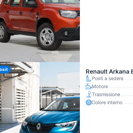
y
osit
Renault Arkana 
Posti a sedere
Motore
Trasmissione
Colore interno