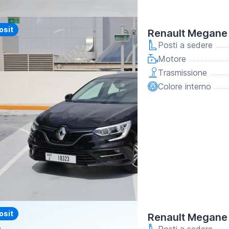
y
osit
Renault Megane
Posti a sedere
Motore
Trasmissione
Colore interno
y
osit
Renault Megane