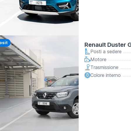
y
osit
Renault Duster 
Posti a sedere
Motore
Trasmissione
Colore interno