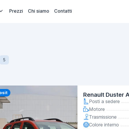
Prezzi
Chi siamo
Contatti
5
y
osit
Renault Duster 
Posti a sedere
Motore
Trasmissione
Colore interno