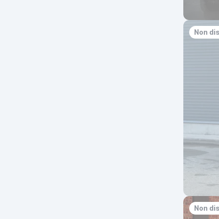
Non di
Non di