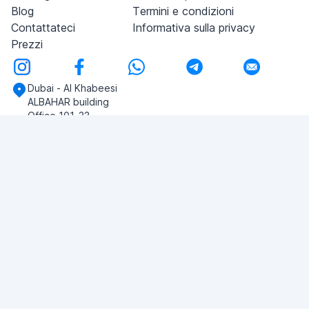
Blog
Termini e condizioni
Contattateci
Informativa sulla privacy
Prezzi
Dubai - Al Khabeesi
ALBAHAR building
Office 101-33
+971-56-505-8555
Avete domande?
Scriveteci!
FAI UNA DOMANDA