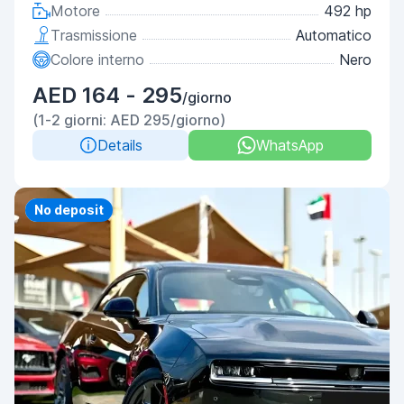
Motore
492 hp
Trasmissione
Automatico
Colore interno
Nero
AED 164 - 295
/giorno
(1-2 giorni: AED 295/giorno)
Details
WhatsApp
Priority
No deposit