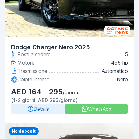
Dodge Charger Nero 2025
Posti a sedere
5
Motore
496 hp
Trasmissione
Automatico
Colore interno
Nero
AED 164 - 295
/giorno
(1-2 giorni: AED 295/giorno)
Details
WhatsApp
Priority
No deposit