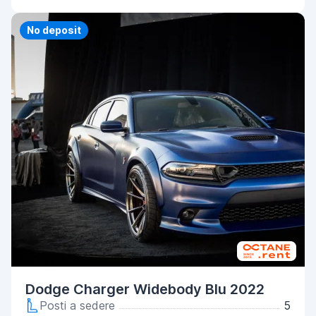
Priority
No deposit
Dodge Charger Widebody Blu 2022
Posti a sedere
5