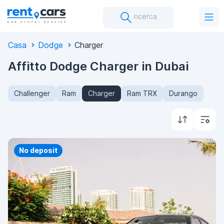
ricerca
Casa
Dodge
Charger
Affitto Dodge Charger in Dubai
Challenger
Ram
Charger
Ram TRX
Durango
Priority
No deposit