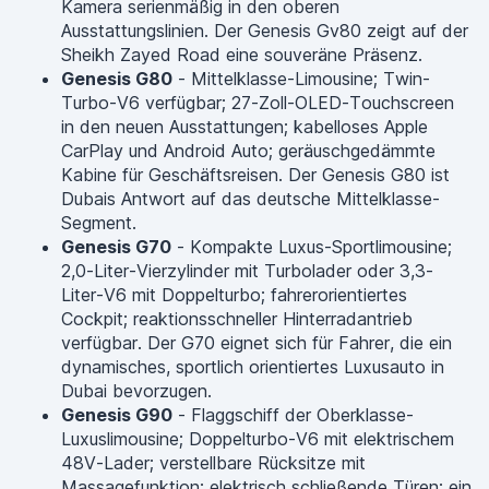
Kamera serienmäßig in den oberen
Ausstattungslinien. Der Genesis Gv80 zeigt auf der
Sheikh Zayed Road eine souveräne Präsenz.
Genesis G80
- Mittelklasse-Limousine; Twin-
Turbo-V6 verfügbar; 27-Zoll-OLED-Touchscreen
in den neuen Ausstattungen; kabelloses Apple
CarPlay und Android Auto; geräuschgedämmte
Kabine für Geschäftsreisen. Der Genesis G80 ist
Dubais Antwort auf das deutsche Mittelklasse-
Segment.
Genesis G70
- Kompakte Luxus-Sportlimousine;
2,0-Liter-Vierzylinder mit Turbolader oder 3,3-
Liter-V6 mit Doppelturbo; fahrerorientiertes
Cockpit; reaktionsschneller Hinterradantrieb
verfügbar. Der G70 eignet sich für Fahrer, die ein
dynamisches, sportlich orientiertes Luxusauto in
Dubai bevorzugen.
Genesis G90
- Flaggschiff der Oberklasse-
Luxuslimousine; Doppelturbo-V6 mit elektrischem
48V-Lader; verstellbare Rücksitze mit
Massagefunktion; elektrisch schließende Türen; ein