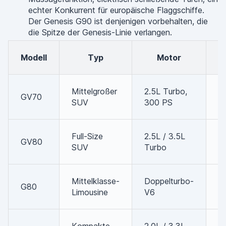
echter Konkurrent für europäische Flaggschiffe.
Der Genesis G90 ist denjenigen vorbehalten, die
die Spitze der Genesis-Linie verlangen.
Wic
Modell
Typ
Motor
A
Mittelgroßer
2.5L Turbo,
GV70
T
SUV
300 PS
P
A
Full-Size
2.5L / 3.5L
GV80
S
SUV
Turbo
V
2
Mittelklasse-
Doppelturbo-
G80
k
Limousine
V6
A
A