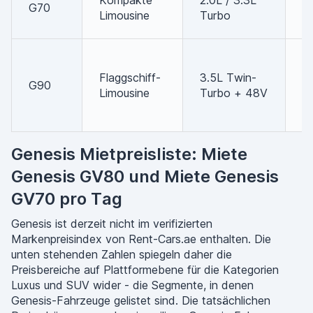
Kompakte
2.0L / 3.3L
G70
T
Limousine
Turbo
S
U
R
Flaggschiff-
3.5L Twin-
G90
el
Limousine
Turbo + 48V
s
T
Genesis Mietpreisliste: Miete
Genesis GV80 und Miete Genesis
GV70 pro Tag
Genesis ist derzeit nicht im verifizierten
Markenpreisindex von Rent-Cars.ae enthalten. Die
unten stehenden Zahlen spiegeln daher die
Preisbereiche auf Plattformebene für die Kategorien
Luxus und SUV wider - die Segmente, in denen
Genesis-Fahrzeuge gelistet sind. Die tatsächlichen