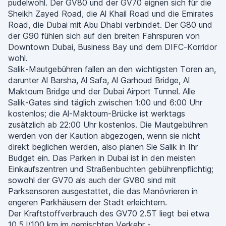
pudelwohl. Der GV80 und der GV70 eignen sich für die
Sheikh Zayed Road, die Al Khail Road und die Emirates
Road, die Dubai mit Abu Dhabi verbindet. Der G80 und
der G90 fühlen sich auf den breiten Fahrspuren von
Downtown Dubai, Business Bay und dem DIFC-Korridor
wohl.
Salik-Mautgebühren fallen an den wichtigsten Toren an,
darunter Al Barsha, Al Safa, Al Garhoud Bridge, Al
Maktoum Bridge und der Dubai Airport Tunnel. Alle
Salik-Gates sind täglich zwischen 1:00 und 6:00 Uhr
kostenlos; die Al-Maktoum-Brücke ist werktags
zusätzlich ab 22:00 Uhr kostenlos. Die Mautgebühren
werden von der Kaution abgezogen, wenn sie nicht
direkt beglichen werden, also planen Sie Salik in Ihr
Budget ein. Das Parken in Dubai ist in den meisten
Einkaufszentren und Straßenbuchten gebührenpflichtig;
sowohl der GV70 als auch der GV80 sind mit
Parksensoren ausgestattet, die das Manövrieren in
engeren Parkhäusern der Stadt erleichtern.
Der Kraftstoffverbrauch des GV70 2.5T liegt bei etwa
10,5 l/100 km im gemischten Verkehr -