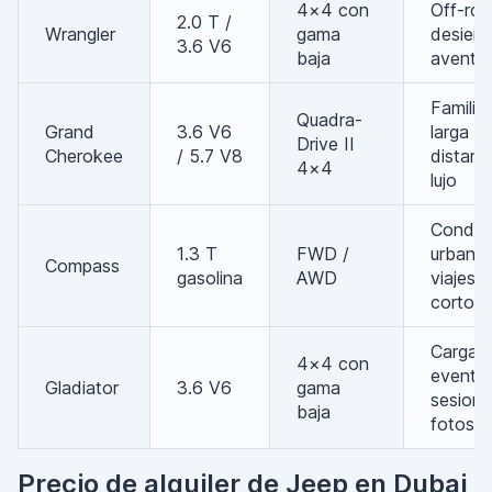
4×4 con
Off-roa
2.0 T /
Wrangler
gama
desiert
3.6 V6
baja
aventur
Familiar
Quadra-
Grand
3.6 V6
larga
Drive II
Cherokee
/ 5.7 V8
distanci
4×4
lujo
Conduc
1.3 T
FWD /
urbana,
Compass
gasolina
AWD
viajes
cortos
Carga,
4×4 con
eventos
Gladiator
3.6 V6
gama
sesione
baja
fotos
Precio de alquiler de Jeep en Dubai