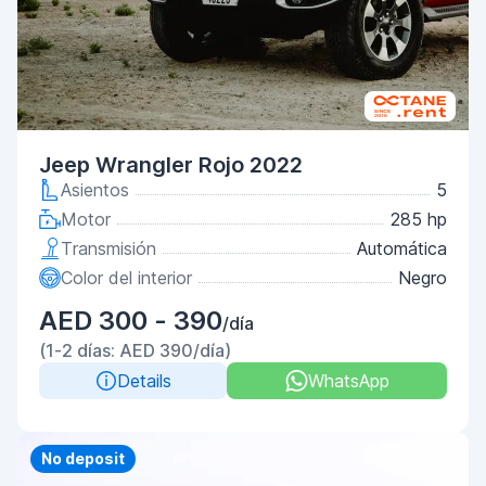
Jeep Wrangler Rojo 2022
Asientos
5
Motor
285 hp
Transmisión
Automática
Color del interior
Negro
AED 300 - 390
/día
(1-2 días: AED 390/día)
Details
WhatsApp
Priority
No deposit