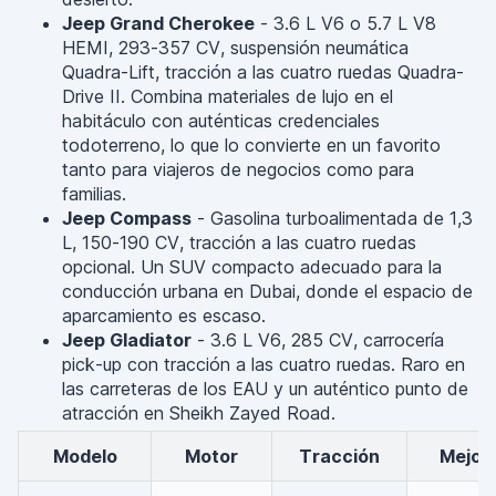
Jeep Grand Cherokee
- 3.6 L V6 o 5.7 L V8
HEMI, 293-357 CV, suspensión neumática
Quadra-Lift, tracción a las cuatro ruedas Quadra-
Drive II. Combina materiales de lujo en el
habitáculo con auténticas credenciales
todoterreno, lo que lo convierte en un favorito
tanto para viajeros de negocios como para
familias.
Jeep Compass
- Gasolina turboalimentada de 1,3
L, 150-190 CV, tracción a las cuatro ruedas
opcional. Un SUV compacto adecuado para la
conducción urbana en Dubai, donde el espacio de
aparcamiento es escaso.
Jeep Gladiator
- 3.6 L V6, 285 CV, carrocería
pick-up con tracción a las cuatro ruedas. Raro en
las carreteras de los EAU y un auténtico punto de
atracción en Sheikh Zayed Road.
Modelo
Motor
Tracción
Mejor