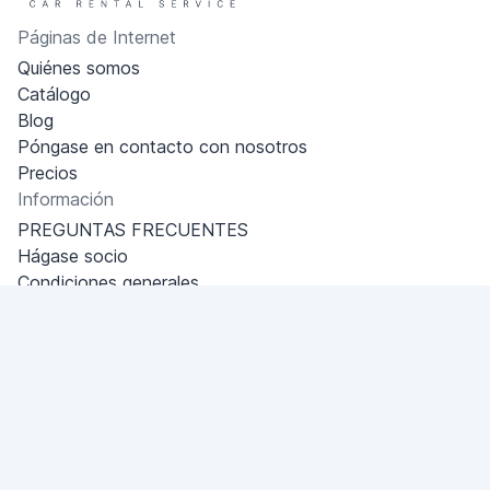
Páginas de Internet
Quiénes somos
Catálogo
Blog
Póngase en contacto con nosotros
Precios
Información
PREGUNTAS FRECUENTES
Hágase socio
Condiciones generales
Política de privacidad
Dubai - Al Khabeesi
ALBAHAR building
Office 101-33
+971-56-505-8555