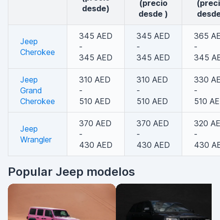
(precio
(prec
desde)
desde )
desde
345 AED
345 AED
365 A
Jeep
-
-
-
Cherokee
345 AED
345 AED
345 A
Jeep
310 AED
310 AED
330 A
Grand
-
-
-
Cherokee
510 AED
510 AED
510 A
370 AED
370 AED
320 A
Jeep
-
-
-
Wrangler
430 AED
430 AED
430 A
Popular Jeep modelos