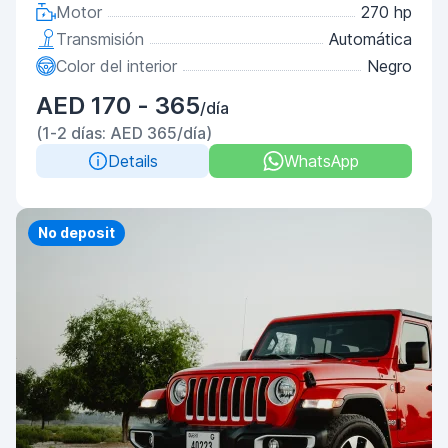
Motor
270 hp
Transmisión
Automática
Color del interior
Negro
AED 170 - 365
/día
(1-2 días: AED 365/día)
Details
WhatsApp
Priority
No deposit