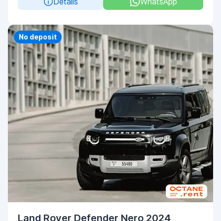
Details
WhatsApp
Priority
No deposit
Land Rover Defender Nero 2024