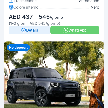
Trasmissione
Automatico
Colore interno
Nero
AED 437 - 545
/giorno
(1-2 giorni: AED 545/giorno)
Details
WhatsApp
Priority
No deposit