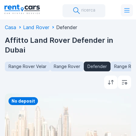
ricerca
Casa
Land Rover
Defender
Affitto Land Rover Defender in
Dubai
Range Rover Velar
Range Rover
Defender
Range Rov
Priority
No deposit