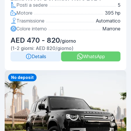
Posti a sedere
5
Motore
395 hp
Trasmissione
Automatico
Colore interno
Marrone
AED 470 - 820
/giorno
(1-2 giorni: AED 820/giorno)
Details
WhatsApp
Priority
No deposit