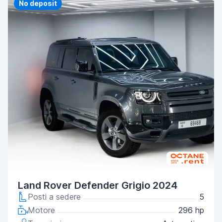
Priority
No deposit
Land Rover Defender Grigio 2024
Posti a sedere
5
Motore
296 hp