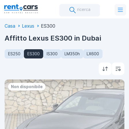
ricerca
Casa
Lexus
ES300
Affitto Lexus ES300 in Dubai
ES250
ES300
IS300
LM350h
LX600
Non disponibile