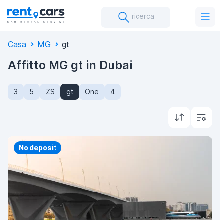
ricerca
Casa
MG
Gt
Affitto MG gt in Dubai
3
5
ZS
gt
One
4
Priority
No deposit