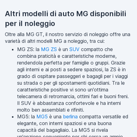
Altri modelli di auto MG disponibili
per il noleggio
Oltre alla MG GT, il nostro servizio di noleggio offre una
varietà di altri modelli MG a noleggio, tra cui:
MG ZS: la
MG ZS
è un
SUV
compatto che
combina praticità e caratteristiche moderne,
rendendola perfetta per famiglie o gruppi. Grazie
agli interni e ai posti a sedere spaziosi, la ZS è in
grado di ospitare passeggeri e bagagli per i viaggi
su strada o per gli spostamenti quotidiani. Tra le
caratteristiche positive vi sono un'ottima
telecamera di retromarcia, ottimi fari e buoni freni.
Il SUV è abbastanza confortevole e ha interni
molto ben assemblati e rifiniti.
MG5: la
MG5
è una
berlina
compatta versatile ed
elegante, con interni spaziosi e una buona
capacità del bagagliaio. La MG5 si rivela
un'opzione conveniente per chi cerca un ampio