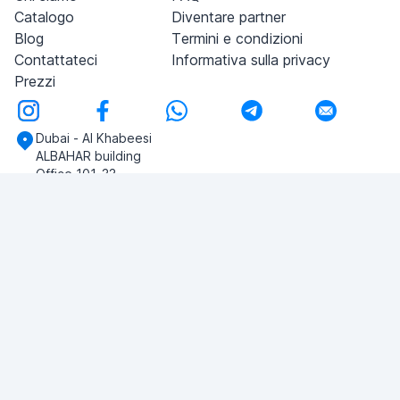
Catalogo
Diventare partner
Blog
Termini e condizioni
Contattateci
Informativa sulla privacy
Prezzi
Dubai - Al Khabeesi
ALBAHAR building
Office 101-33
+971-56-505-8555
Avete domande?
Scriveteci!