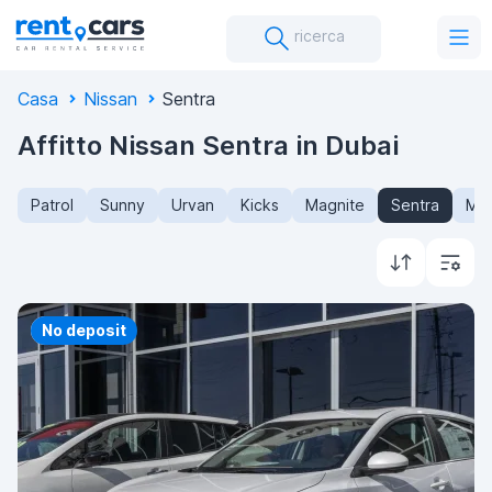
ricerca
Casa
Nissan
Sentra
Affitto Nissan Sentra in Dubai
Patrol
Sunny
Urvan
Kicks
Magnite
Sentra
Mic
Priority
No deposit