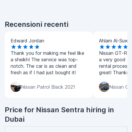
Recensioni recenti
Edward Jordan
Ahlam Al-Suwai
Thank you for making me feel like
Nissan GT-R is 
a sheikh! The service was top-
a very good ch
notch. The car is as clean and
rental process
fresh as if I had just bought it!
great! Thanks 
Nissan Patrol Black 2021
Nissan GT
Price for Nissan Sentra hiring in
Dubai