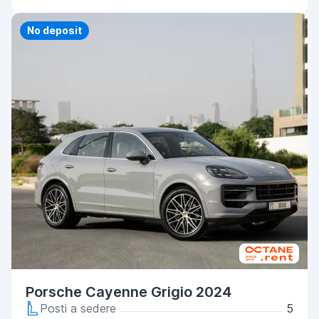
Priority
No deposit
Porsche Cayenne Grigio 2024
Posti a sedere
5