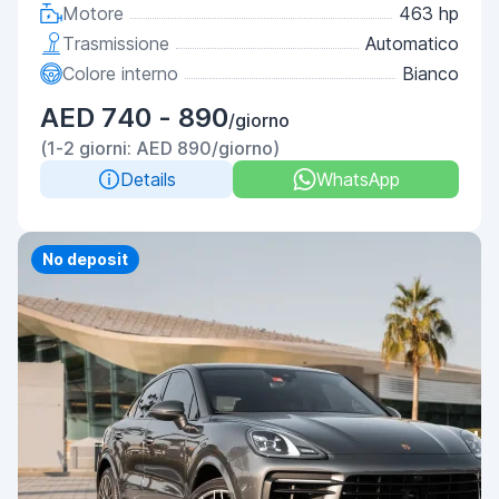
Motore
463 hp
Trasmissione
Automatico
Colore interno
Bianco
AED 740 - 890
/giorno
(1-2 giorni: AED 890/giorno)
Details
WhatsApp
Priority
No deposit