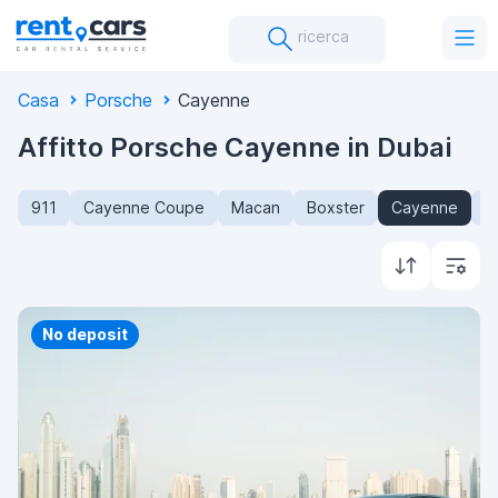
ricerca
Casa
Porsche
Cayenne
Affitto Porsche Cayenne in Dubai
911
Cayenne Coupe
Macan
Boxster
Cayenne
C
Priority
No deposit