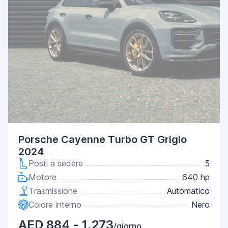
Porsche Cayenne Turbo GT Grigio
2024
Posti a sedere
5
Motore
640 hp
Trasmissione
Automatico
Colore interno
Nero
AED 884 - 1,273
/giorno