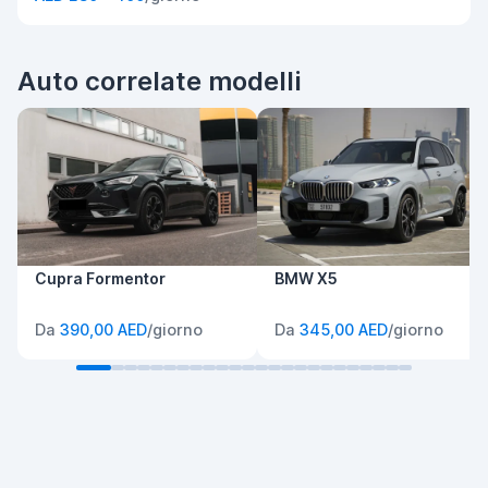
Auto correlate modelli
Cupra Formentor
BMW X5
Da
390,00 AED
/giorno
Da
345,00 AED
/giorno