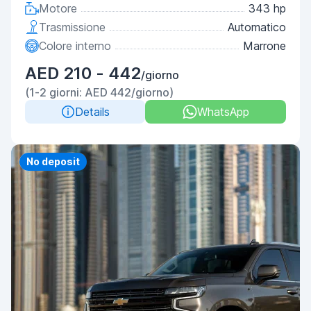
Motore
343 hp
Trasmissione
Automatico
Colore interno
Marrone
AED 210 - 442
/giorno
(1-2 giorni: AED 442/giorno)
Details
WhatsApp
Priority
No deposit