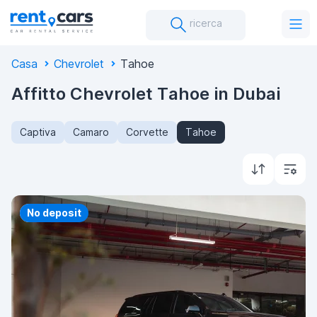
ricerca
Casa
Chevrolet
Tahoe
Affitto Chevrolet Tahoe in Dubai
Captiva
Camaro
Corvette
Tahoe
Priority
No deposit