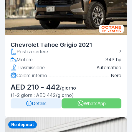
Chevrolet Tahoe Grigio 2021
Posti a sedere
7
Motore
343 hp
Trasmissione
Automatico
Colore interno
Nero
AED 210 - 442
/giorno
(1-2 giorni: AED 442/giorno)
Details
WhatsApp
Priority
No deposit