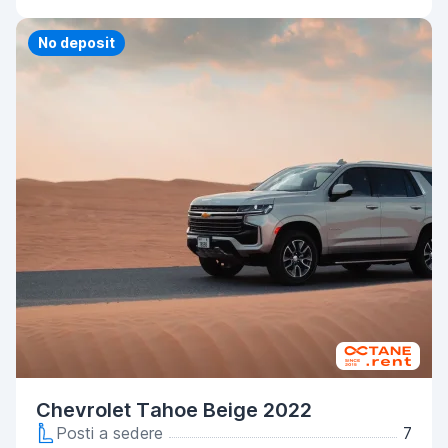
Priority
No deposit
Chevrolet Tahoe Beige 2022
Posti a sedere
7