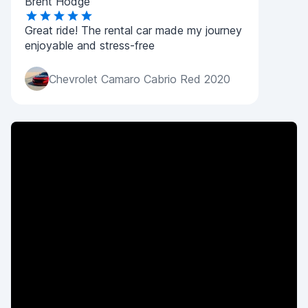
Brent Hodge
Great ride! The rental car made my journey
enjoyable and stress-free
Chevrolet Camaro Cabrio Red 2020