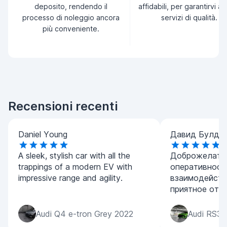
deposito, rendendo il
affidabili, per garantirvi a
processo di noleggio ancora
servizi di qualità.
più conveniente.
Recensioni recenti
Daniel Young
Давид Булда
A sleek, stylish car with all the
Доброжелател
trappings of a modern EV with
оперативност
impressive range and agility.
взаимодейств
приятное отк
Audi Q4 e-tron Grey 2022
Audi RS3 