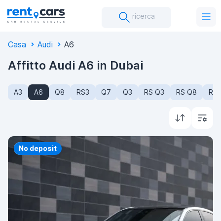
ricerca
Casa
Audi
A6
Affitto Audi A6 in Dubai
A3
A6
Q8
RS3
Q7
Q3
RS Q3
RS Q8
R8
Priority
No deposit