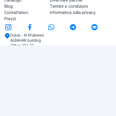
Catalogo
Diventare partner
Blog
Termini e condizioni
Contattateci
Informativa sulla privacy
Prezzi
Dubai - Al Khabeesi
ALBAHAR building
Office 101-33
+971-56-505-8555
Avete domande?
Scriveteci!
FAI UNA DOMANDA