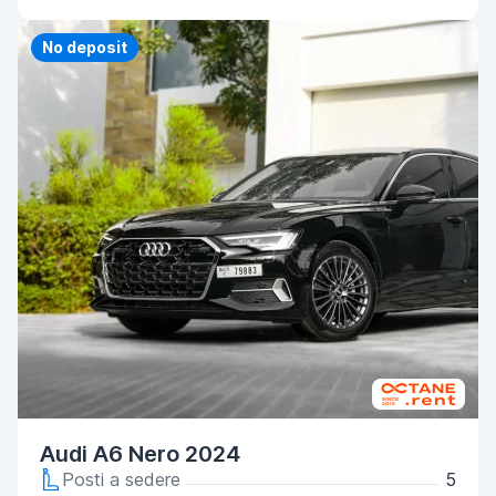
Priority
No deposit
Audi A6 Nero 2024
Posti a sedere
5