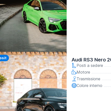
y
osit
Audi RS3 Nero 
Posti a sedere
Motore
Trasmissione
Colore interno