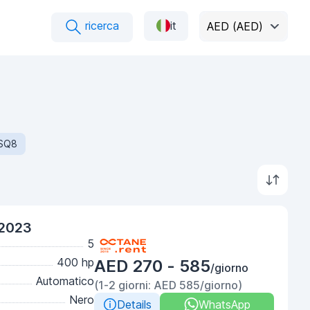
ricerca
it
AED (AED)
SQ8
 2023
5
400 hp
AED 270 - 585
/giorno
Automatico
(1-2 giorni: AED 585/giorno)
Nero
Details
WhatsApp