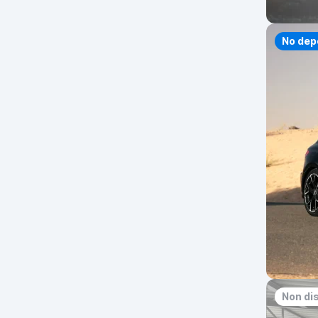
No dep
Non di