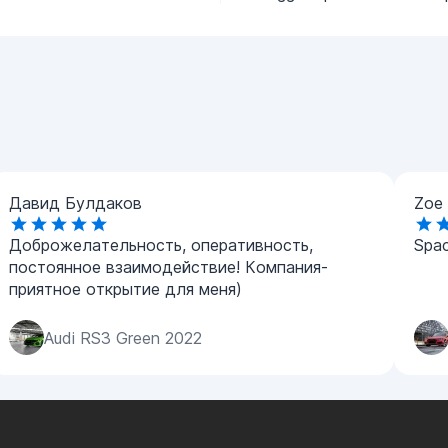
Давид Булдаков
Zoe 
Доброжелательность, оперативность,
Spac
постоянное взаимодействие! Компания-
приятное открытие для меня)
Audi RS3 Green 2022