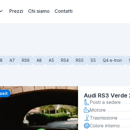
Prezzi
Chi siamo
Contatti
8
A7
RS6
A8
A5
RS4
RS5
S5
Q4 e-tron
y
osit
Audi RS3 Verde
Posti a sedere
Motore
Trasmissione
Colore interno