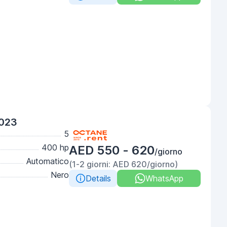
2023
5
400 hp
AED 550 - 620
/giorno
Automatico
(1-2 giorni: AED 620/giorno)
Nero
Details
WhatsApp