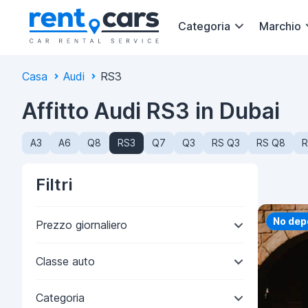
Categoria
Marchio
Casa
Audi
RS3
Affitto Audi RS3 in Dubai
A3
A6
Q8
RS3
Q7
Q3
RS Q3
RS Q8
R
Filtri
Priorit
No dep
Prezzo giornaliero
Classe auto
Categoria