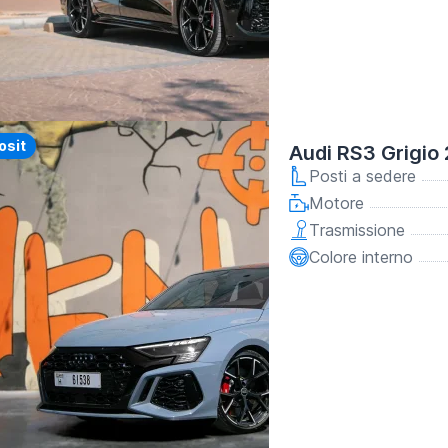
y
osit
Audi RS3 Grigio
Posti a sedere
Motore
Trasmissione
Colore interno