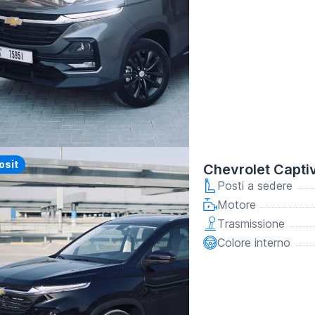
y
osit
Chevrolet Capti
Posti a sedere
Motore
Trasmissione
Colore interno