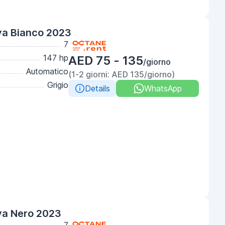
va Bianco 2023
7
147 hp
AED 75 - 135
/giorno
Automatico
(1-2 giorni: AED 135/giorno)
Grigio
Details
WhatsApp
va Nero 2023