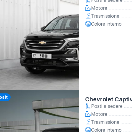
Posti a sedere
Motore
Trasmissione
Colore interno
y
osit
Chevrolet Capti
Posti a sedere
Motore
Trasmissione
Colore interno