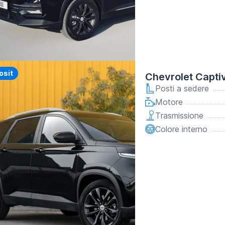
y
osit
Chevrolet Capti
Posti a sedere
Motore
Trasmissione
Colore interno