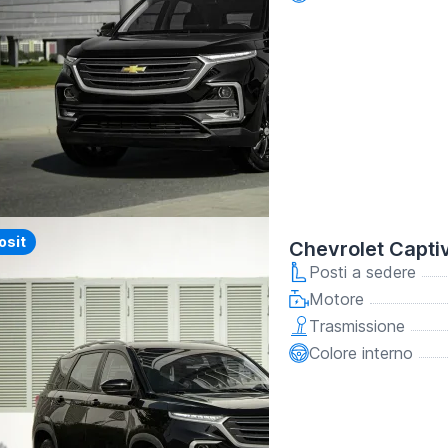
y
osit
Chevrolet Capti
Posti a sedere
Motore
Trasmissione
Colore interno