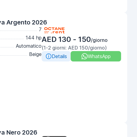
va Argento 2026
7
144 hp
AED 130 - 150
/giorno
Automatico
(1-2 giorni: AED 150/giorno)
Beige
Details
WhatsApp
va Nero 2026