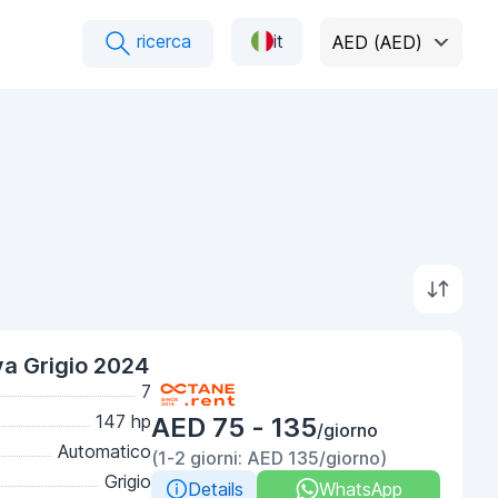
ricerca
it
AED (AED)
va Grigio 2024
7
147 hp
AED 75 - 135
/giorno
Automatico
(1-2 giorni: AED 135/giorno)
Grigio
Details
WhatsApp