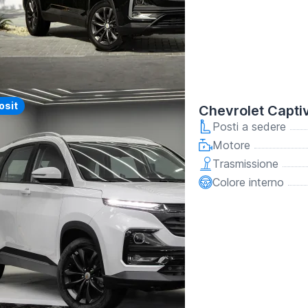
y
osit
Chevrolet Capti
Posti a sedere
Motore
Trasmissione
Colore interno