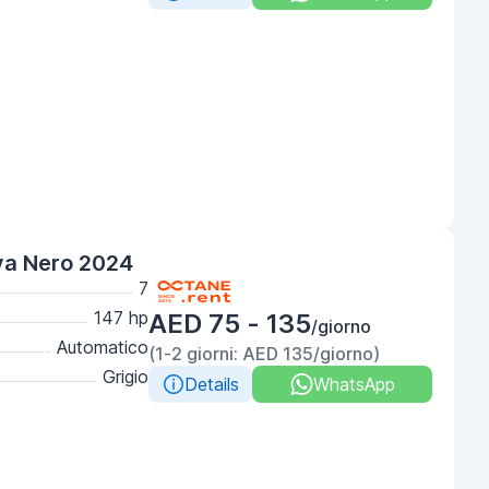
va Nero 2024
7
147 hp
AED 75 - 135
/giorno
Automatico
(1-2 giorni: AED 135/giorno)
Grigio
Details
WhatsApp