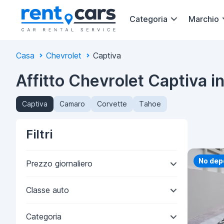
Categoria
Marchio
Casa
Chevrolet
Captiva
Affitto Chevrolet Captiva i
Captiva
Camaro
Corvette
Tahoe
Filtri
Priorit
No dep
Prezzo giornaliero
Classe auto
Categoria