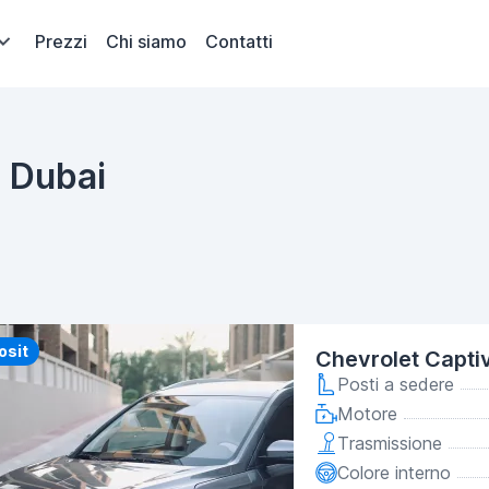
Prezzi
Chi siamo
Contatti
n Dubai
y
osit
Chevrolet Capti
Posti a sedere
Motore
Trasmissione
Colore interno