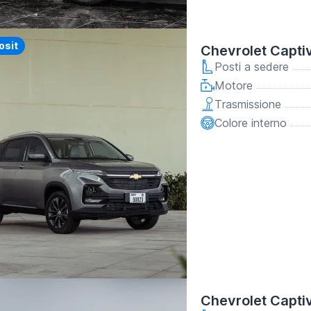
y
osit
Chevrolet Capti
Posti a sedere
Motore
Trasmissione
Colore interno
Chevrolet Capti