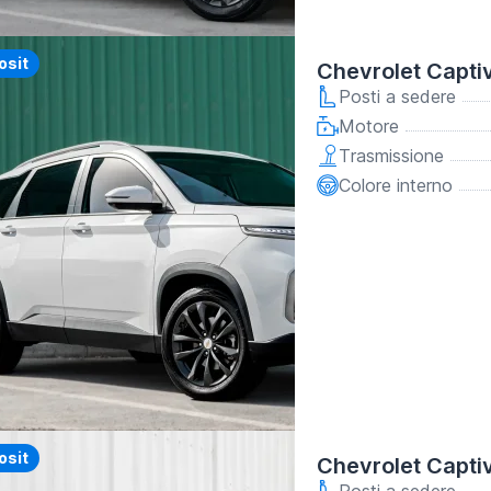
y
osit
Chevrolet Capti
Posti a sedere
Motore
Trasmissione
Colore interno
y
osit
Chevrolet Capti