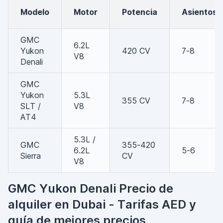
Modelo
Motor
Potencia
Asientos
GMC
6.2L
Yukon
420 CV
7-8
V8
Denali
GMC
Yukon
5.3L
355 CV
7-8
SLT /
V8
AT4
5.3L /
GMC
355-420
6.2L
5-6
Sierra
CV
V8
GMC Yukon Denali Precio de
alquiler en Dubai - Tarifas AED y
guía de mejores precios