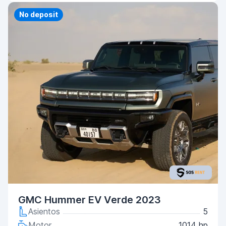
No deposit
GMC Hummer EV Verde 2023
Asientos
5
Motor
1014 hp