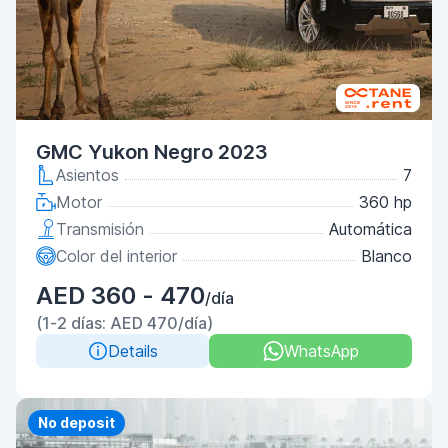
GMC Yukon Negro 2023
Asientos
7
Motor
360 hp
Transmisión
Automática
Color del interior
Blanco
AED 360 - 470
/día
(1-2 días: AED 470/día)
Details
WhatsApp
Priority
No deposit