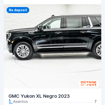
Priority
No deposit
GMC Yukon XL Negro 2023
Asientos
7