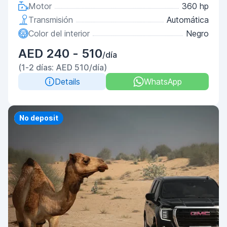
Motor
360 hp
Transmisión
Automática
Color del interior
Negro
AED 240 - 510
/día
(1-2 días: AED 510/día)
Details
WhatsApp
Priority
No deposit