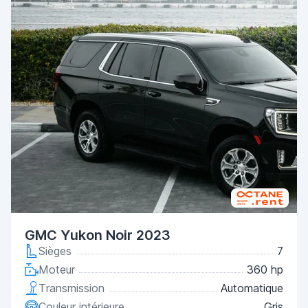
GMC Yukon Noir 2023
Sièges
7
Moteur
360 hp
Transmission
Automatique
Couleur intérieure
Gris