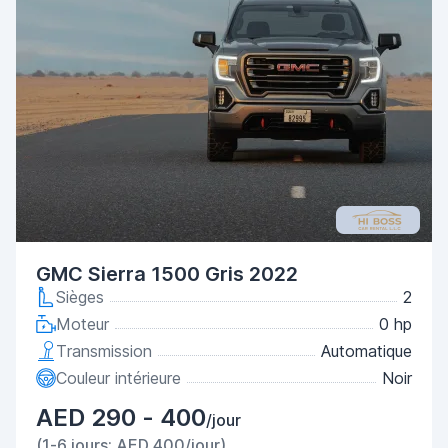
GMC Sierra 1500 Gris 2022
Sièges
2
Moteur
0 hp
Transmission
Automatique
Couleur intérieure
Noir
AED 290 - 400
/jour
(1-6 jours: AED 400/jour)