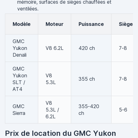
mémoire, surfaces de sièges chauffées et
ventilées.
Modèle
Moteur
Puissance
Sièges
GMC
Yukon
V8 6.2L
420 ch
7-8
Denali
GMC
Yukon
V8
355 ch
7-8
SLT /
5.3L
AT4
V8
GMC
355-420
5.3L /
5-6
Sierra
ch
6.2L
Prix de location du GMC Yukon