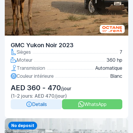
GMC Yukon Noir 2023
Sièges
7
Moteur
360 hp
Transmission
Automatique
Couleur intérieure
Blanc
AED 360 - 470
/jour
(1-2 jours: AED 470/jour)
Details
WhatsApp
Priority
No deposit