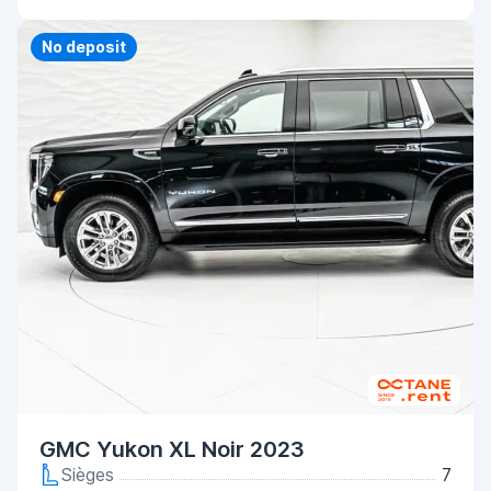
Priority
No deposit
GMC Yukon XL Noir 2023
Sièges
7