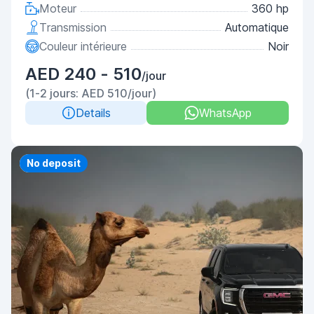
Moteur
360 hp
Transmission
Automatique
Couleur intérieure
Noir
AED 240 - 510
/jour
(1-2 jours: AED 510/jour)
Details
WhatsApp
Priority
No deposit