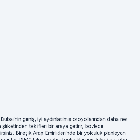
Dubai'nin geniş, iyi aydınlatılmış otoyollarından daha net
irketinden teklifleri bir araya getirir, böylece
irsiniz. Birleşik Arap Emirlikleri'nde bir yolculuk planlayan
iz ister DIFC'deki yönetici toplantıları için lüks bir araba