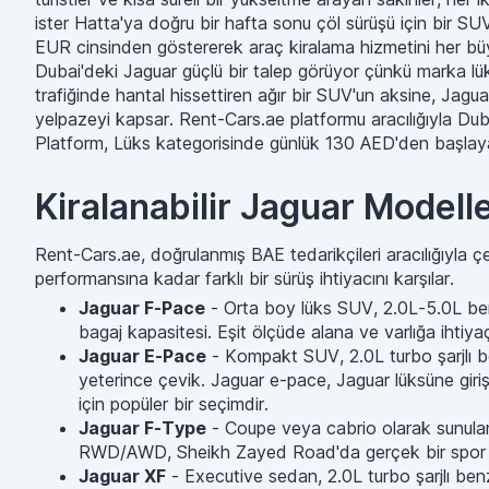
ister Hatta'ya doğru bir hafta sonu çöl sürüşü için bir SU
EUR cinsinden göstererek araç kiralama hizmetini her büyük 
Dubai'deki Jaguar güçlü bir talep görüyor çünkü marka lük
trafiğinde hantal hissettiren ağır bir SUV'un aksine, Jagu
yelpazeyi kapsar. Rent-Cars.ae platformu aracılığıyla Duba
Platform, Lüks kategorisinde günlük 130 AED'den başlayan
Kiralanabilir Jaguar Modell
Rent-Cars.ae, doğrulanmış BAE tedarikçileri aracılığıyla 
performansına kadar farklı bir sürüş ihtiyacını karşılar.
Jaguar F-Pace
- Orta boy lüks SUV, 2.0L-5.0L ben
bagaj kapasitesi. Eşit ölçüde alana ve varlığa ihtiyaç
Jaguar E-Pace
- Kompakt SUV, 2.0L turbo şarjlı be
yeterince çevik. Jaguar e-pace, Jaguar lüksüne giri
için popüler bir seçimdir.
Jaguar F-Type
- Coupe veya cabrio olarak sunulan
RWD/AWD, Sheikh Zayed Road'da gerçek bir spor otomo
Jaguar XF
- Executive sedan, 2.0L turbo şarjlı benz