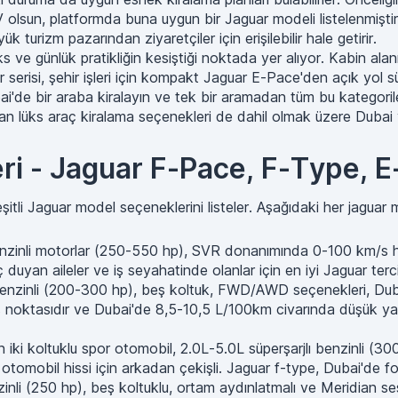
V olsun, platformda buna uygun bir Jaguar modeli listelenmişti
turizm pazarından ziyaretçiler için erişilebilir hale getirir.
s ve günlük pratikliğin kesiştiği noktada yer alıyor. Kabin al
ar serisi, şehir işleri için kompakt Jaguar E-Pace'den açık yo
i'de bir araba kiralayın ve tek bir aramadan tüm bu kategoriler
 lüks araç kiralama seçenekleri de dahil olmak üzere Dubai ve 
eri - Jaguar F-Pace, F-Type, 
çeşitli Jaguar model seçeneklerini listeler. Aşağıdaki her jag
zinli motorlar (250-550 hp), SVR donanımında 0-100 km/s hı
 duyan aileler ve iş seyahatinde olanlar için en iyi Jaguar terci
nzinli (200-300 hp), beş koltuk, FWD/AWD seçenekleri, Dubai'n
ş noktasıdır ve Dubai'de 8,5-10,5 L/100km civarında düşük yakı
 iki koltuklu spor otomobil, 2.0L-5.0L süperşarjlı benzinli (
bil hissi için arkadan çekişli. Jaguar f-type, Dubai'de fotoğr
inli (250 hp), beş koltuklu, ortam aydınlatmalı ve Meridian se