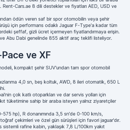
r. Rent-Cars.ae 8 dili destekler ve fiyatları AED, USD ve
anından ödün veren saf bir spor otomobilin veya şehir
l sürüşü için performans odaklı Jaguar F-Type'a kadar tüm
deki şeffaf, gizli ücret içermeyen fiyatlandırmaya erişin.
Abu Dabi genelinde 855 aktif araç teklifi listeliyor.
E-Pace ve XF
uar modeli, kompakt şehir SUV'undan tam spor otomobil
zlanma 4,0 sn, beş koltuk, AWD, 8 ileri otomatik, 650 L
hi.
in çok katlı otoparkları ve dar servis yolları için
t tüketimine sahip bir araba isteyen yalnız ziyaretçiler
300-575 hp), R donanımında 3,5 sn'de 0-100 km/s,
af çekimleri ve özel gün sürüşleri için favori jaguar'dır.
s sistemli rafine kabin, yaklaşık 7,8 L/100km yakıt