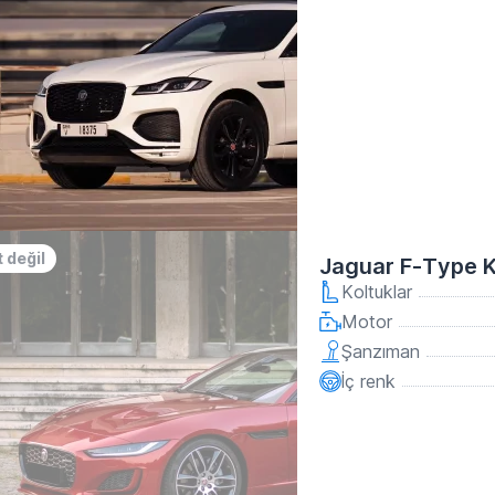
 değil
Jaguar F-Type K
Koltuklar
Motor
Şanzıman
İç renk