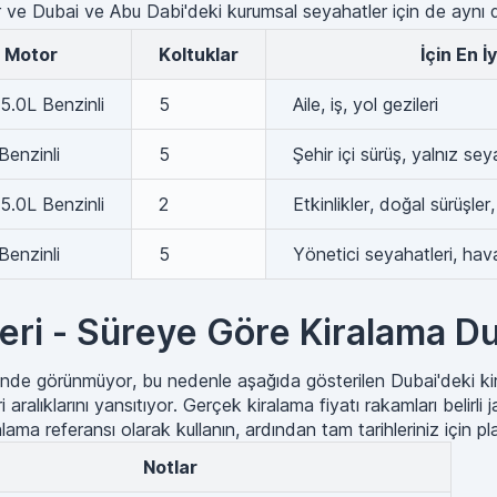
r ve Dubai ve Abu Dabi'deki kurumsal seyahatler için de aynı
Motor
Koltuklar
İçin En İy
5.0L Benzinli
5
Aile, iş, yol gezileri
Benzinli
5
Şehir içi sürüş, yalnız se
5.0L Benzinli
2
Etkinlikler, doğal sürüşler
Benzinli
5
Yönetici seyahatleri, hava
eri - Süreye Göre Kiralama Du
sinde görünmüyor, bu nedenle aşağıda gösterilen Dubai'deki 
alıklarını yansıtıyor. Gerçek kiralama fiyatı rakamları belirli
ma referansı olarak kullanın, ardından tam tarihleriniz için platf
Notlar