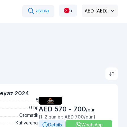
arama
tr
AED (AED)
Beyaz 2024
5
0 hp
AED 570 - 700
/gün
Otomatik
(1-2 günler: AED 700/gün)
Kahverengi
Details
WhatsApp