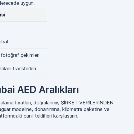
 derecede uygun.
isi
yahat
, fotoğraf çekimleri
alanı transferleri
bai AED Aralıkları
kiralama fiyatları, doğrulanmış ŞİRKET VERİLERİNDEN
 jaguar modeline, donanımına, kilometre paketine ve
ormdaki canlı teklifleri karşılaştırın.