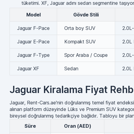
tüketimi. XF, Jaguar adını sedan segmentine taşıyo
Model
Gövde Stili
Jaguar F-Pace
Orta boy SUV
2.0L-
Jaguar E-Pace
Kompakt SUV
2.0L 
Jaguar F-Type
Spor Araba / Coupe
2.0L-
Jaguar XF
Sedan
2.0L 
Jaguar Kiralama Fiyat Rehb
Jaguar, Rent-Cars.ae'nin doğrulanmış temel fiyat endek
alınan platform düzeyinde Lüks ve Premium SUV kategori ar
bireysel doğrulanmış tedarikçiye bağlıdır. Tabloyu bir planla
Süre
Oran (AED)