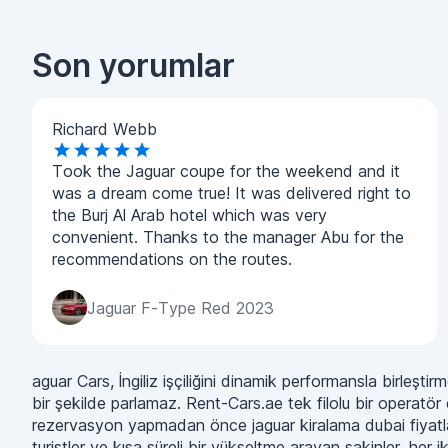
Son yorumlar
Richard Webb
Took the Jaguar coupe for the weekend and it
was a dream come true! It was delivered right to
the Burj Al Arab hotel which was very
convenient. Thanks to the manager Abu for the
recommendations on the routes.
Jaguar F-Type Red 2023
aguar Cars, İngiliz işçiliğini dinamik performansla birleş
bir şekilde parlamaz. Rent-Cars.ae tek filolu bir operatör d
rezervasyon yapmadan önce jaguar kiralama dubai fiyatlarını, ö
turistler ve kısa süreli bir yükseltme arayan sakinler, her i