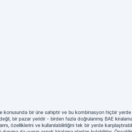
tirme konusunda bir üne sahiptir ve bu kombinasyon hiçbir yerde 
eğil, bir pazar yeridir - birden fazla doğrulanmış BAE kiralama ş
zelliklerini ve kullanılabilirliğini tek bir yerde karşılaştırabil
ki duruma da uygun esnek kiralama planları bulabilirler. Önceliğin