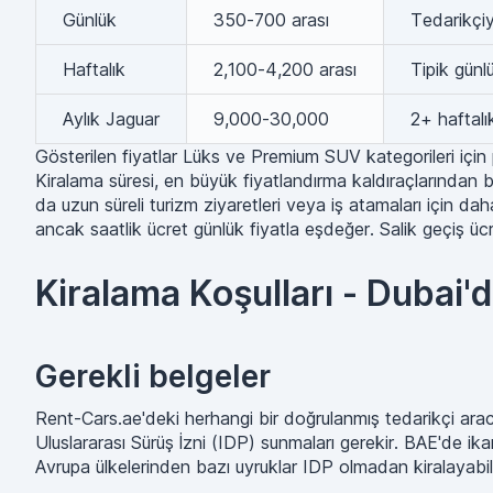
Günlük
350-700 arası
Tedarikçi
Haftalık
2,100-4,200 arası
Tipik günl
Aylık Jaguar
9,000-30,000
2+ haftalı
Gösterilen fiyatlar Lüks ve Premium SUV kategorileri için 
Kiralama süresi, en büyük fiyatlandırma kaldıraçlarından bir
da uzun süreli turizm ziyaretleri veya iş atamaları için da
ancak saatlik ücret günlük fiyatla eşdeğer. Salik geçiş ücret
Kiralama Koşulları - Dubai'
Gerekli belgeler
Rent-Cars.ae'deki herhangi bir doğrulanmış tedarikçi aracılı
Uluslararası Sürüş İzni (IDP) sunmaları gerekir. BAE'de ikam
Avrupa ülkelerinden bazı uyruklar IDP olmadan kiralayabil