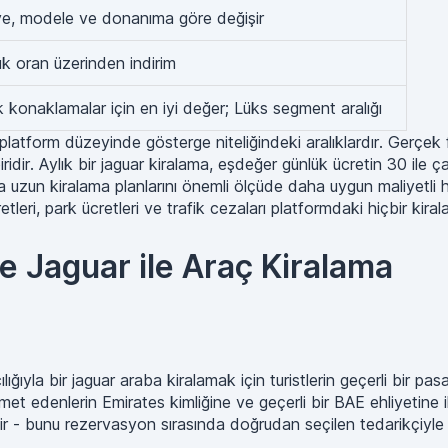
ye, modele ve donanıma göre değişir
ük oran üzerinden indirim
k konaklamalar için en iyi değer; Lüks segment aralığı
platform düzeyinde gösterge niteliğindeki aralıklardır. Gerçek 
idir. Aylık bir jaguar kiralama, eşdeğer günlük ücretin 30 ile ça
ha uzun kiralama planlarını önemli ölçüde daha uygun maliyetli 
leri, park ücretleri ve trafik cezaları platformdaki hiçbir kirala
de Jaguar ile Araç Kiralama
ğıyla bir jaguar araba kiralamak için turistlerin geçerli bir pasa
et edenlerin Emirates kimliğine ve geçerli bir BAE ehliyetine ihti
ir - bunu rezervasyon sırasında doğrudan seçilen tedarikçiyle 