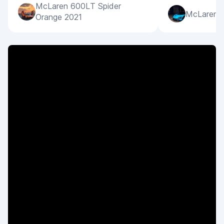
McLaren 600LT Spider
McLaren 7
Orange 2021