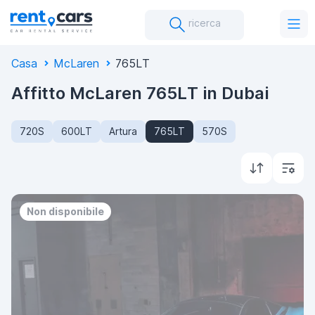
ricerca
Casa
McLaren
765LT
Affitto McLaren 765LT in Dubai
720S
600LT
Artura
765LT
570S
Non disponibile