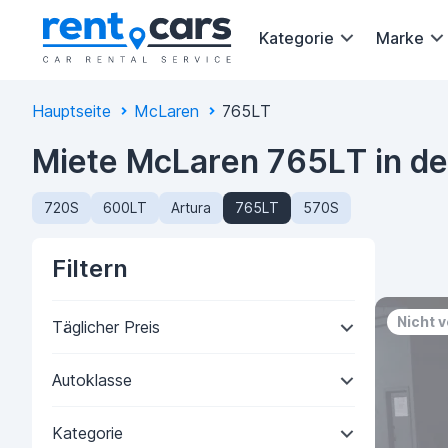
Kategorie
Marke
Hauptseite
McLaren
765LT
Miete McLaren 765LT in de
720S
600LT
Artura
765LT
570S
Filtern
Nicht 
Täglicher Preis
Autoklasse
Kategorie