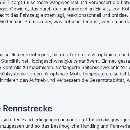
5LT sorgt für schnelle Gangwechsel und verbessert die Fah
inges Gewicht, das durch den umfangreichen Einsatz von Kohl
cht das Fahrzeug extrem agil, reaktionsschnell und präzise.
n Reifen und Bremsen bei, was entscheidend ist, wenn man da
üsselelemente integriert, um den Luftstrom zu optimieren und
 Stabilität bei Hochgeschwindigkeitsmanövern. Ein neu gesta
ontrolle zu maximieren. Verlängerte Seitenschweller leiten 
Kühlsysteme sorgen für optimale Motortemperaturen, selbst 
nimieren den Auftrieb und verbessern die Gesamtstabilität,
e Rennstrecke
t sich den Fahrbedingungen an und sorgt für ein ausgewogene
t anzupassen und so das bestmögliche Handling und Fahrverha