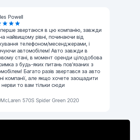
les Powell
вперше звертаюся в цю компанію, завжди
на найвищому рівні, починаючи від
лкування телефоном/месенджерами, і
нчуючи автомобілем! Авто завжди в
овому стані, в момент оренди цілодобова
римка з будь-яких питань пов'язаних з
мобілем! Багато разів звертався за авто
зні компанії, але якщо хочете заощадити
і нерви то вам тільки сюди
McLaren 570S Spider Green 2020