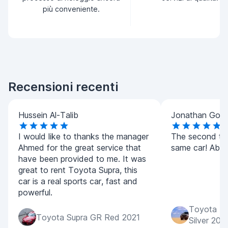
più conveniente.
Recensioni recenti
Hussein Al-Talib
Jonathan Goo
I would like to thanks the manager
The second tim
Ahmed for the great service that
same car! Absol
have been provided to me. It was
great to rent Toyota Supra, this
car is a real sports car, fast and
powerful.
Toyota La
Toyota Supra GR Red 2021
Silver 202