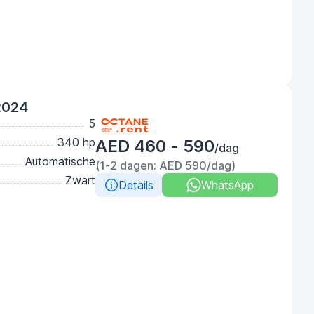
2024
5
340 hp
AED 460 - 590
/dag
Automatische
(1-2 dagen: AED 590/dag)
Zwart
Details
WhatsApp