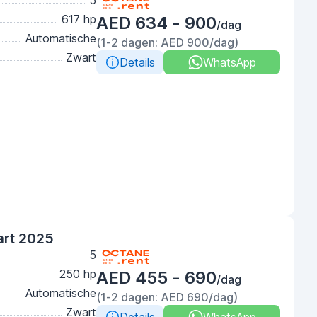
5
617 hp
AED 634 - 900
/dag
Automatische
(1-2 dagen: AED 900/dag)
Zwart
Details
WhatsApp
rt 2025
5
250 hp
AED 455 - 690
/dag
Automatische
(1-2 dagen: AED 690/dag)
Zwart