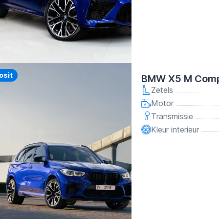
y
osit
BMW X5 M Compe
Zetels
Motor
Transmissie
Kleur interieur