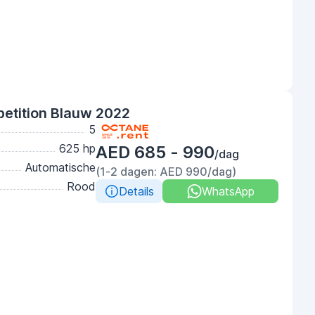
tition Blauw 2022
5
625 hp
AED 685 - 990
/dag
Automatische
(1-2 dagen: AED 990/dag)
Rood
Details
WhatsApp