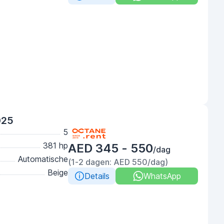
025
5
381 hp
AED 345 - 550
/dag
Automatische
(1-2 dagen: AED 550/dag)
Beige
Details
WhatsApp