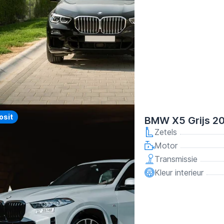
y
osit
BMW X5 Grijs 2
Zetels
Motor
Transmissie
Kleur interieur