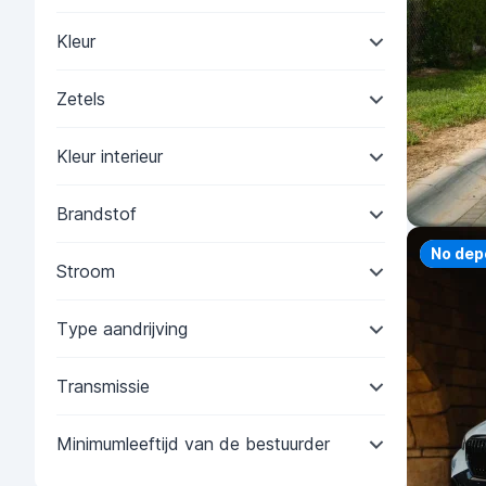
Kleur
Zetels
Kleur interieur
Brandstof
Priorit
No dep
Stroom
Type aandrijving
Transmissie
Minimumleeftijd van de bestuurder