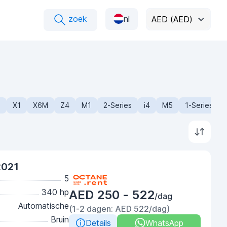
zoek
nl
AED (AED)
2
X1
X6M
Z4
M1
2-Series
i4
M5
1-Series
2021
5
340 hp
AED 250 - 522
/dag
Automatische
(1-2 dagen: AED 522/dag)
Bruin
Details
WhatsApp