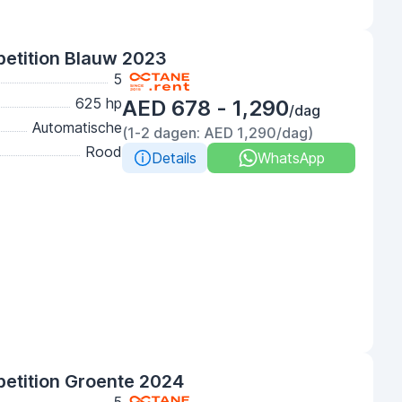
tition Blauw 2023
5
625 hp
AED 678 - 1,290
/dag
Automatische
(1-2 dagen: AED 1,290/dag)
Rood
Details
WhatsApp
tition Groente 2024