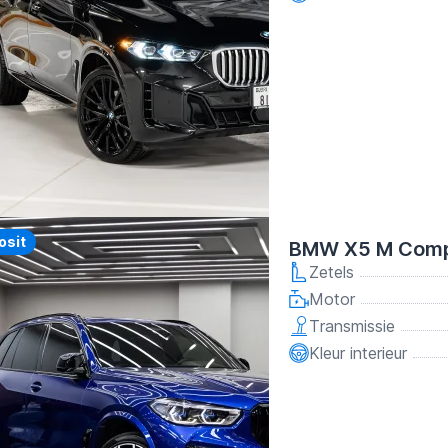
y
osit
BMW X5 M Compe
Zetels
Motor
Transmissie
Kleur interieur