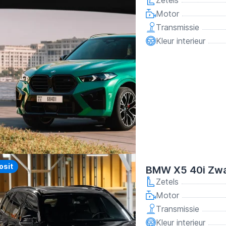
Zetels
Motor
Transmissie
Kleur interieur
y
osit
BMW X5 40i Zwa
Zetels
Motor
Transmissie
Kleur interieur