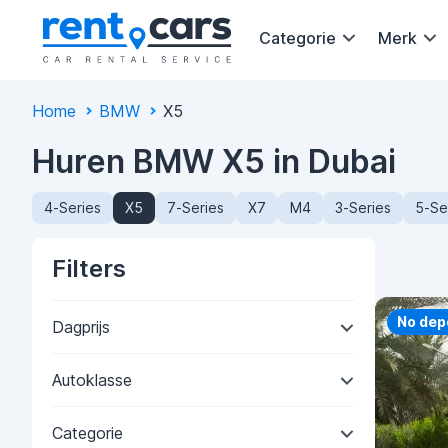
Categorie
Merk
Home
BMW
X5
Huren BMW X5 in Dubai
4-Series
X5
7-Series
X7
M4
3-Series
5-Se
Filters
Priorit
No dep
Dagprijs
Autoklasse
Categorie