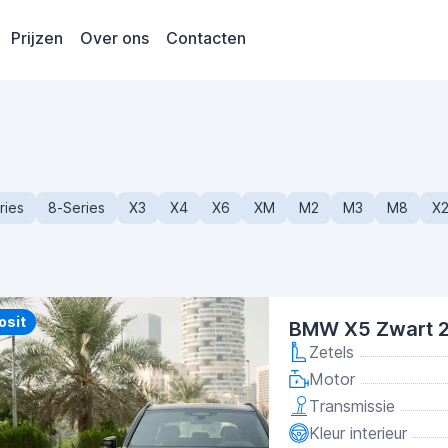
Prijzen
Over ons
Contacten
ries
8-Series
X3
X4
X6
XM
M2
M3
M8
X
y
osit
BMW X5 Zwart 
Zetels
Motor
Transmissie
Kleur interieur