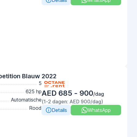
Details
WhatsApp
tition Blauw 2022
5
625 hp
AED 685 - 900
/dag
Automatische
(1-2 dagen: AED 900/dag)
Rood
Details
WhatsApp