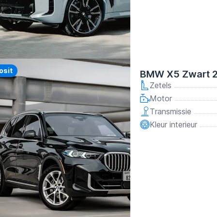
y
osit
BMW X5 Zwart 
Zetels
Motor
Transmissie
Kleur interieur