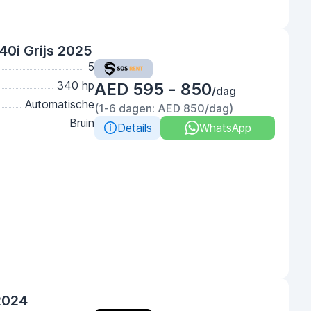
0i Grijs 2025
5
340 hp
AED 595 - 850
/dag
Automatische
(1-6 dagen: AED 850/dag)
Bruin
Details
WhatsApp
2024