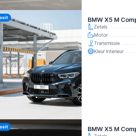
y
osit
BMW X5 M Compe
Zetels
Motor
Transmissie
Kleur interieur
y
osit
BMW X5 M Compe