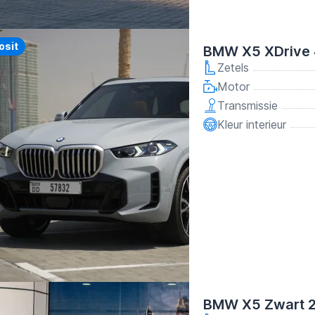
osit
BMW X5 XDrive 4
Zetels
Motor
Transmissie
Kleur interieur
BMW X5 Zwart 