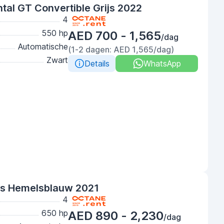
tal GT Convertible Grijs 2022
4
550 hp
AED 700 - 1,565
/dag
Automatische
(1-2 dagen: AED 1,565/dag)
Zwart
Details
WhatsApp
us Hemelsblauw 2021
4
650 hp
AED 890 - 2,230
/dag