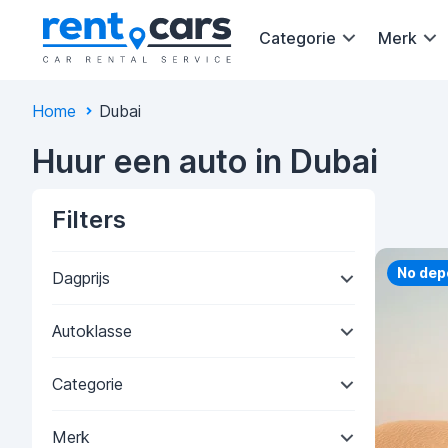
Categorie
Merk
Home
Dubai
Huur een auto in Dubai
Filters
Priorit
No dep
Dagprijs
Autoklasse
Categorie
Merk