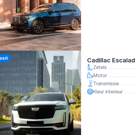
y
osit
Cadillac Escala
Zetels
Motor
Transmissie
Kleur interieur