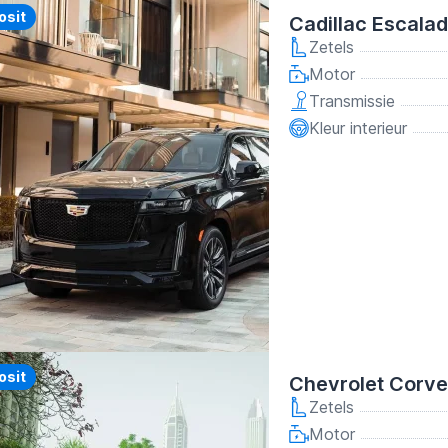
y
osit
Cadillac Escala
Zetels
Motor
Transmissie
Kleur interieur
y
osit
Chevrolet Corve
Zetels
Motor