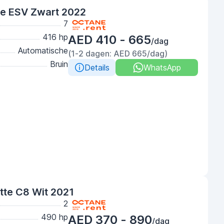
de ESV Zwart 2022
7
416 hp
AED 410 - 665
/dag
Automatische
(1-2 dagen: AED 665/dag)
Bruin
Details
WhatsApp
tte C8 Wit 2021
2
490 hp
AED 370 - 890
/dag