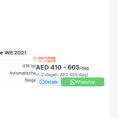
de Wit 2021
7
416 hp
AED 410 - 665
/dag
Automatische
(1-2 dagen: AED 665/dag)
Beige
Details
WhatsApp