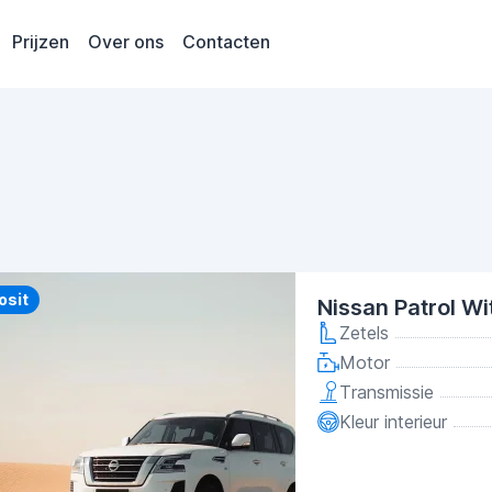
Prijzen
Over ons
Contacten
y
osit
Nissan Patrol Wi
Zetels
Motor
Transmissie
Kleur interieur