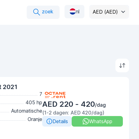
zoek
nl
AED (AED)
t 2021
7
405 hp
AED 220 - 420
/dag
Automatische
(1-2 dagen: AED 420/dag)
Oranje
Details
WhatsApp