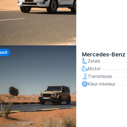
y
osit
Mercedes-Benz 
Zetels
Motor
Transmissie
Kleur interieur