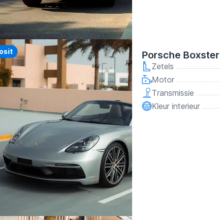
y
osit
Porsche Boxster
Zetels
Motor
Transmissie
Kleur interieur