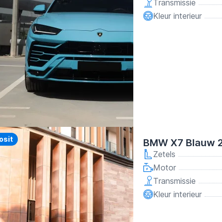
Transmissie
Kleur interieur
y
osit
BMW X7 Blauw 
Zetels
Motor
Transmissie
Kleur interieur