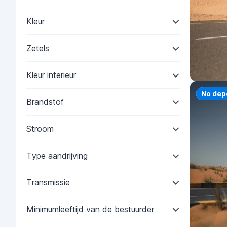
Kleur
Zetels
Kleur interieur
Priorit
No dep
Brandstof
Stroom
Type aandrijving
Transmissie
Minimumleeftijd van de bestuurder