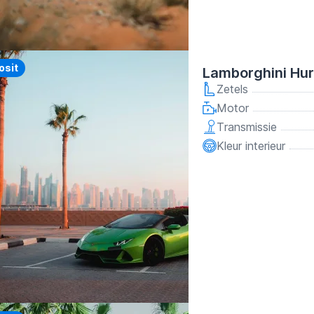
y
osit
Lamborghini Hu
Zetels
Motor
Transmissie
Kleur interieur