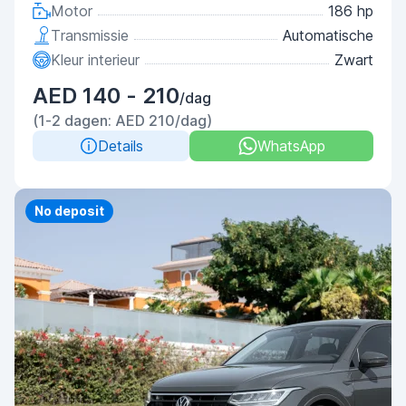
Motor
186 hp
Transmissie
Automatische
Kleur interieur
Zwart
AED 140 - 210
/dag
(1-2 dagen: AED 210/dag)
Details
WhatsApp
Priority
No deposit