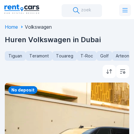
zoek
Home
Volkswagen
Huren Volkswagen in Dubai
Tiguan
Teramont
Touareg
T-Roc
Golf
Arteon
Priority
No deposit