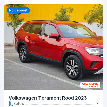
Priority
No deposit
Volkswagen Teramont Rood 2023
Zetels
7