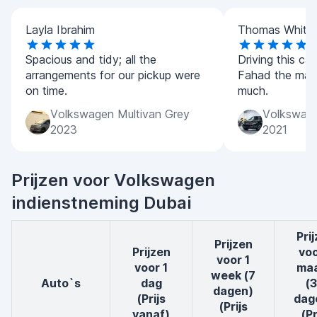
Layla Ibrahim
Thomas White
Spacious and tidy; all the
Driving this ca
arrangements for our pickup were
Fahad the man
on time.
much.
Volkswagen Multivan Grey
Volkswage
2023
2021
Prijzen voor Volkswagen
indienstneming Dubai
prijzen
Prijzen
Prijzen
voo
voor 1
voor 1
ma
week (7
auto`s
dag
(
dagen)
(Prijs
dag
(Prijs
vanaf)
(Pr