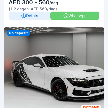
AED 300 - 560
/dag
(1-2 dagen: AED 560/dag)
Details
WhatsApp
Priority
No deposit