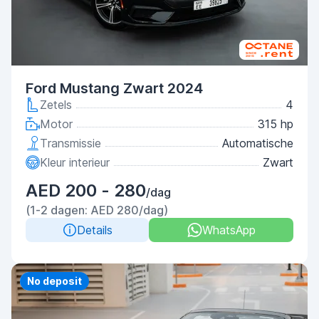
Ford Mustang Zwart 2024
Zetels
4
Motor
315 hp
Transmissie
Automatische
Kleur interieur
Zwart
AED 200 - 280
/dag
(1-2 dagen: AED 280/dag)
Details
WhatsApp
Priority
No deposit