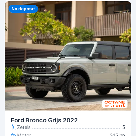
Priority
No deposit
Ford Bronco Grijs 2022
Zetels
5
Motor
315 hp