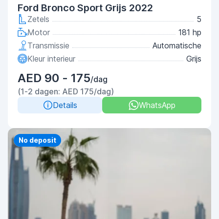
Ford Bronco Sport Grijs 2022
Zetels
5
Motor
181 hp
Transmissie
Automatische
Kleur interieur
Grijs
AED 90 - 175
/dag
(1-2 dagen: AED 175/dag)
Details
WhatsApp
Priority
No deposit