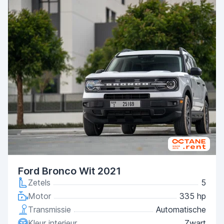
Ford Bronco Wit 2021
Zetels
5
Motor
335 hp
Transmissie
Automatische
Kleur interieur
Zwart