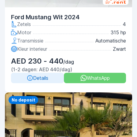
Ford Mustang Wit 2024
Zetels
4
Motor
315 hp
Transmissie
Automatische
Kleur interieur
Zwart
AED 230 - 440
/dag
(1-2 dagen: AED 440/dag)
Details
WhatsApp
Priority
No deposit