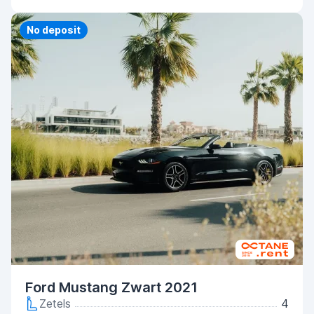
Priority
No deposit
Ford Mustang Zwart 2021
Zetels
4