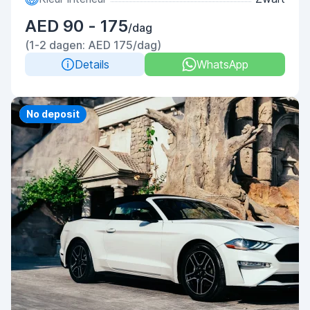
AED 90 - 175
/dag
(1-2 dagen: AED 175/dag)
Details
WhatsApp
Priority
No deposit