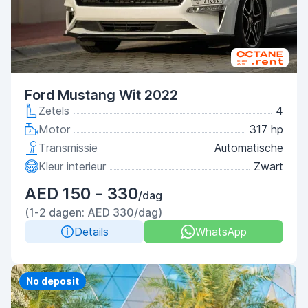
Ford Mustang Wit 2022
Zetels
4
Motor
317 hp
Transmissie
Automatische
Kleur interieur
Zwart
AED 150 - 330
/dag
(1-2 dagen: AED 330/dag)
Details
WhatsApp
Priority
No deposit