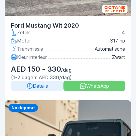
Ford Mustang Wit 2020
Zetels
4
Motor
317 hp
Transmissie
Automatische
Kleur interieur
Zwart
AED 150 - 330
/dag
(1-2 dagen: AED 330/dag)
Details
WhatsApp
Priority
No deposit