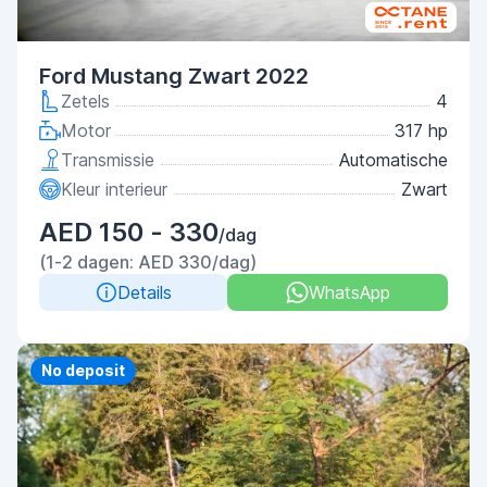
Ford Mustang Zwart 2022
Zetels
4
Motor
317 hp
Transmissie
Automatische
Kleur interieur
Zwart
AED 150 - 330
/dag
(1-2 dagen: AED 330/dag)
Details
WhatsApp
Priority
No deposit