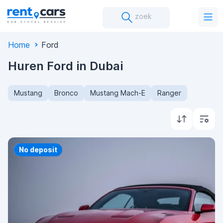
zoek
Home
Ford
Huren Ford in Dubai
Mustang
Bronco
Mustang Mach-E
Ranger
Priority
No deposit