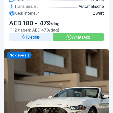
Transmissie
Automatische
Kleur interieur
Zwart
AED 180 - 479
/dag
(1-2 dagen: AED 479/dag)
Details
WhatsApp
Priority
No deposit