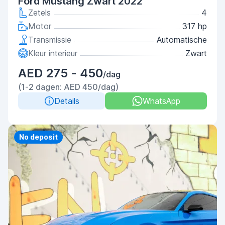
Ford Mustang Zwart 2022
Zetels
4
Motor
317 hp
Transmissie
Automatische
Kleur interieur
Zwart
AED 275 - 450
/dag
(1-2 dagen: AED 450/dag)
Details
WhatsApp
Priority
No deposit