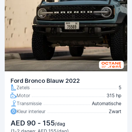
Ford Bronco Blauw 2022
Zetels
5
Motor
315 hp
Transmissie
Automatische
Kleur interieur
Zwart
AED 90 - 155
/dag
(1-2 dagen: AED 155/dag)