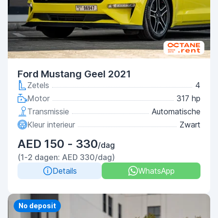
Ford Mustang Geel 2021
Zetels
4
Motor
317 hp
Transmissie
Automatische
Kleur interieur
Zwart
AED 150 - 330
/dag
(1-2 dagen: AED 330/dag)
Details
WhatsApp
Priority
No deposit