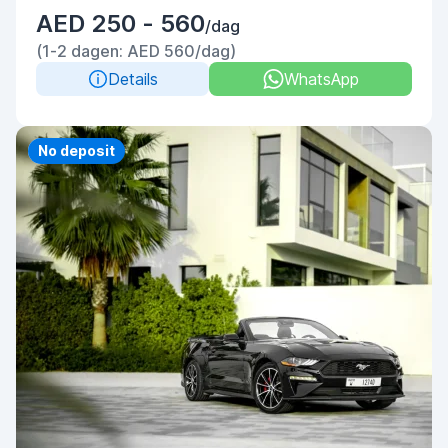
AED 250 - 560
/dag
(1-2 dagen: AED 560/dag)
Details
WhatsApp
Priority
No deposit