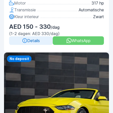
Motor
317 hp
Transmissie
Automatische
Kleur interieur
Zwart
AED 150 - 330
/dag
(1-2 dagen: AED 330/dag)
Details
WhatsApp
Priority
No deposit