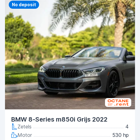
Priority
No deposit
BMW 8-Series m850i Grijs 2022
Zetels
4
Motor
530 hp