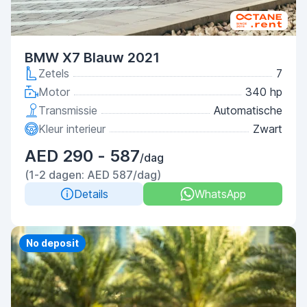
BMW X7 Blauw 2021
Zetels
7
Motor
340 hp
Transmissie
Automatische
Kleur interieur
Zwart
AED 290 - 587
/dag
(1-2 dagen: AED 587/dag)
Details
WhatsApp
Priority
No deposit