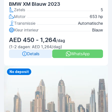
BMW XM Blauw 2023
Zetels
5
Motor
653 hp
Transmissie
Automatische
Kleur interieur
Blauw
AED 450 - 1,264
/dag
(1-2 dagen: AED 1,264/dag)
Details
WhatsApp
Priority
No deposit