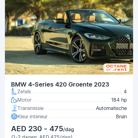
BMW 4-Series 420 Groente 2023
Zetels
4
Motor
184 hp
Transmissie
Automatische
Kleur interieur
Bruin
AED 230 - 475
/dag
(1-2 dagen: AED 475/dag)