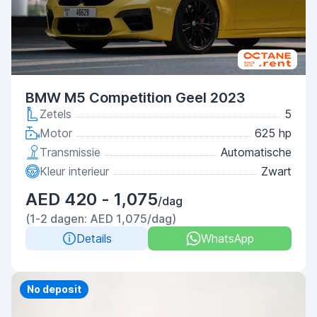
BMW M5 Competition Geel 2023
Zetels
5
Motor
625 hp
Transmissie
Automatische
Kleur interieur
Zwart
AED 420 - 1,075
/dag
(1-2 dagen: AED 1,075/dag)
Details
WhatsApp
Priority
No deposit