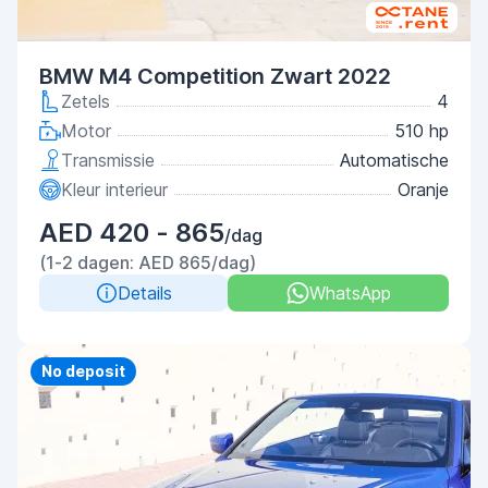
BMW M4 Competition Zwart 2022
Zetels
4
Motor
510 hp
Transmissie
Automatische
Kleur interieur
Oranje
AED 420 - 865
/dag
(1-2 dagen: AED 865/dag)
Details
WhatsApp
Priority
No deposit