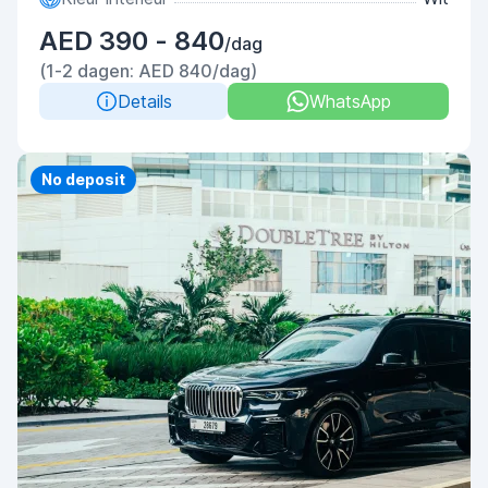
AED 390 - 840
/dag
(1-2 dagen: AED 840/dag)
Details
WhatsApp
Priority
No deposit