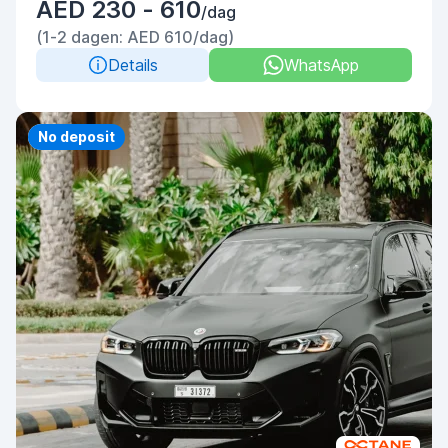
AED 230 - 610
/dag
(1-2 dagen: AED 610/dag)
Details
WhatsApp
Priority
No deposit