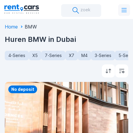
zoek
Home
BMW
Huren BMW in Dubai
4-Series
X5
7-Series
X7
M4
3-Series
5-Seri
Priority
No deposit