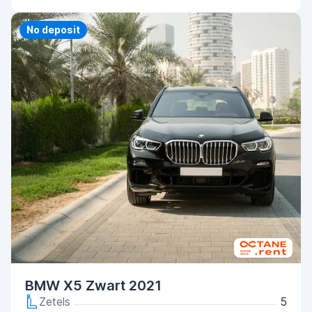
Priority
No deposit
BMW X5 Zwart 2021
Zetels
5