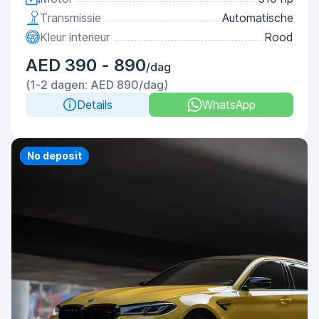
Transmissie
Automatische
Kleur interieur
Rood
AED 390 - 890
/dag
(1-2 dagen: AED 890/dag)
Details
WhatsApp
Priority
No deposit