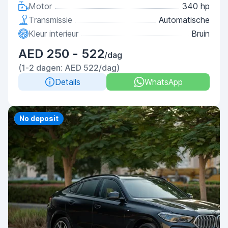
Motor
340 hp
Transmissie
Automatische
Kleur interieur
Bruin
AED 250 - 522
/dag
(1-2 dagen: AED 522/dag)
Details
WhatsApp
Priority
No deposit