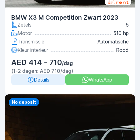
BMW X3 M Competition Zwart 2023
Zetels
5
Motor
510 hp
Transmissie
Automatische
Kleur interieur
Rood
AED 414 - 710
/dag
(1-2 dagen: AED 710/dag)
Details
WhatsApp
Priority
No deposit