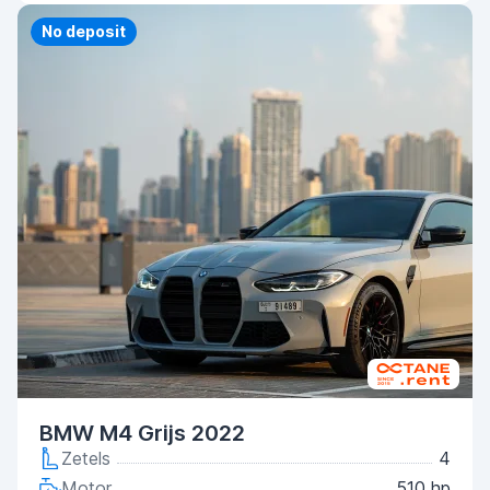
Priority
No deposit
BMW M4 Grijs 2022
Zetels
4
Motor
510 hp