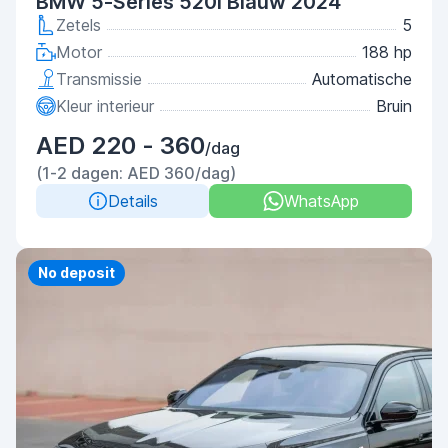
BMW 5-Series 520i Blauw 2024
Zetels
5
Motor
188 hp
Transmissie
Automatische
Kleur interieur
Bruin
AED 220 - 360
/dag
(1-2 dagen: AED 360/dag)
Details
WhatsApp
Priority
No deposit