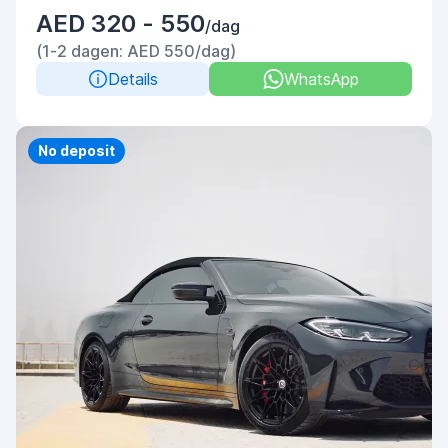
AED 320 - 550
/dag
(1-2 dagen: AED 550/dag)
Details
WhatsApp
Priority
No deposit