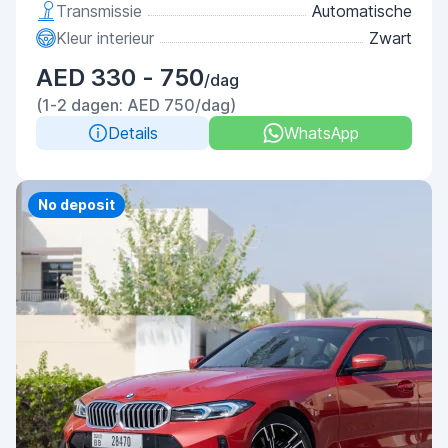
Transmissie
Automatische
Kleur interieur
Zwart
AED 330 - 750
/dag
(1-2 dagen: AED 750/dag)
Details
WhatsApp
Priority
No deposit