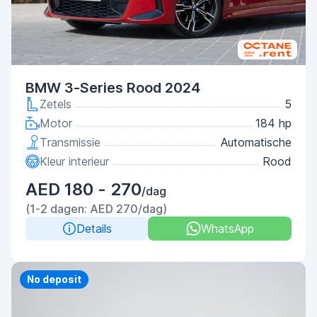
BMW 3-Series Rood 2024
Zetels
5
Motor
184 hp
Transmissie
Automatische
Kleur interieur
Rood
AED 180 - 270
/dag
(1-2 dagen: AED 270/dag)
Details
WhatsApp
Priority
No deposit