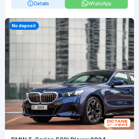
Details
WhatsApp
Priority
No deposit