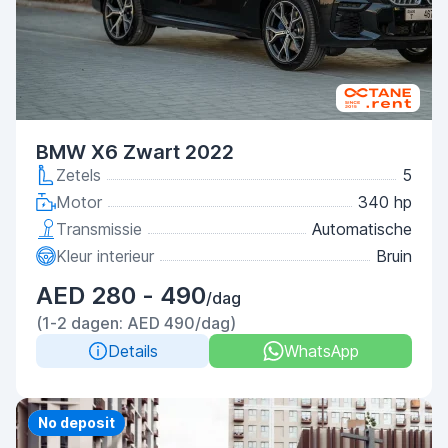
BMW X6 Zwart 2022
Zetels
5
Motor
340 hp
Transmissie
Automatische
Kleur interieur
Bruin
AED 280 - 490
/dag
(1-2 dagen: AED 490/dag)
Details
WhatsApp
Priority
No deposit