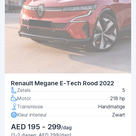
Renault Megane E-Tech Rood 2022
Zetels
5
Motor
218 hp
Transmissie
Handmatige
Kleur interieur
Zwart
AED 195 - 299
/dag
(1-2 dagen: AED 299/dag)