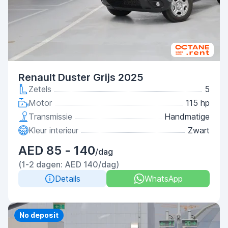
Renault Duster Grijs 2025
Zetels
5
Motor
115 hp
Transmissie
Handmatige
Kleur interieur
Zwart
AED 85 - 140
/dag
(1-2 dagen: AED 140/dag)
Details
WhatsApp
Priority
No deposit