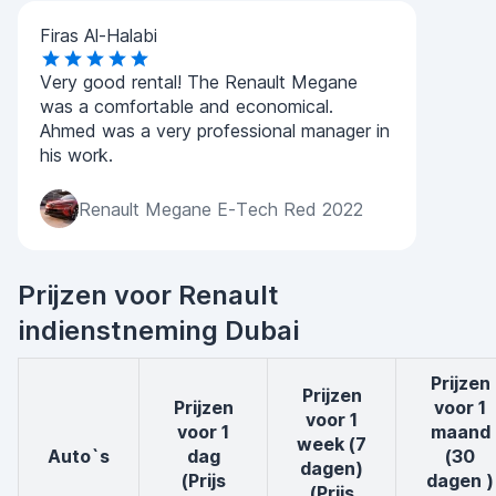
Firas Al-Halabi
Very good rental! The Renault Megane
was a comfortable and economical.
Ahmed was a very professional manager in
his work.
Renault Megane E-Tech Red 2022
Prijzen voor Renault
indienstneming Dubai
prijzen
Prijzen
Prijzen
voor 1
voor 1
voor 1
maand
week (7
auto`s
dag
(30
dagen)
(Prijs
dagen )
(Prijs