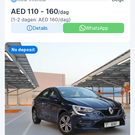
AED 110 - 160
/dag
(1-2 dagen: AED 160/dag)
Details
WhatsApp
Priority
No deposit