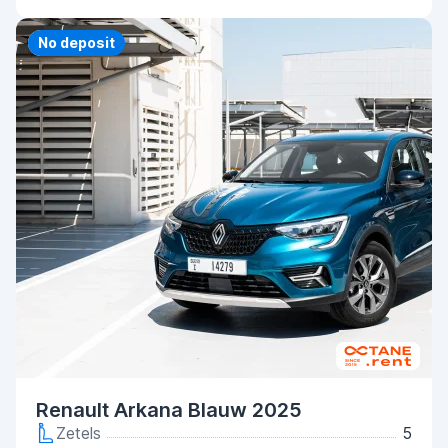
Priority
No deposit
Renault Arkana Blauw 2025
Zetels
5