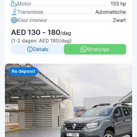
Motor
155 hp
Transmissie
Automatische
Kleur interieur
Zwart
AED 130 - 180
/dag
(1-2 dagen: AED 180/dag)
Details
WhatsApp
Priority
No deposit