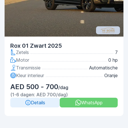
Rox 01 Zwart 2025
Zetels
7
Motor
0 hp
Transmissie
Automatische
Kleur interieur
Oranje
AED 500 - 700
/dag
(1-6 dagen: AED 700/dag)
Details
WhatsApp