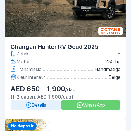
Changan Hunter RV Goud 2025
Zetels
6
Motor
230 hp
Transmissie
Handmatige
Kleur interieur
Beige
AED 650 - 1,900
/dag
(1-2 dagen: AED 1,900/dag)
Details
WhatsApp
Priority
No deposit