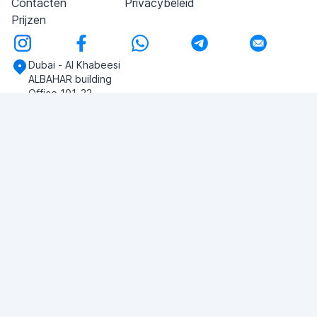
Contacten
Privacybeleid
Prijzen
Dubai - Al Khabeesi
ALBAHAR building
Office 101-33
+971-56-505-8555
Heb je vragen?
Schrijf ons!
VRAAG STELLEN