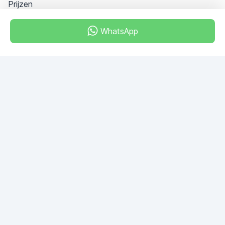
Prijzen
WhatsApp
Dubai - Al Khabeesi
ALBAHAR building
Office 101-33
+971-56-505-8555
Heb je vragen?
Schrijf ons!
VRAAG STELLEN
© 2026 RDC Portal L.L.C