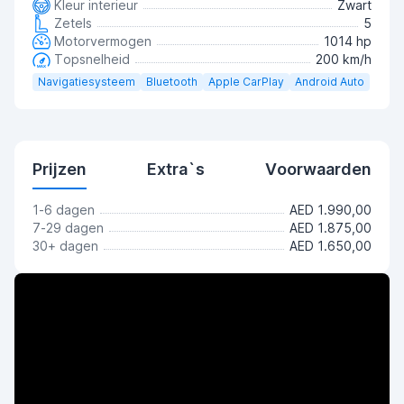
Kleur interieur
Zwart
Zetels
5
Motorvermogen
1014 hp
Topsnelheid
200 km/h
Navigatiesysteem
Bluetooth
Apple CarPlay
Android Auto
Prijzen
Extra`s
Voorwaarden
1-6 dagen
AED 1.990,00
7-29 dagen
AED 1.875,00
30+ dagen
AED 1.650,00