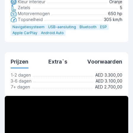
Kleur interieur
Oranje
Zetels
5
Motorvermogen
650 hp
Topsnelheid
305 km/h
Navigatiesysteem
USB-aansluiting
Bluetooth
ESP
Apple CarPlay
Android Auto
Prijzen
Extra`s
Voorwaarden
1-2 dagen
AED 3.300,00
3-6 dagen
AED 3.100,00
7+ dagen
AED 2.700,00