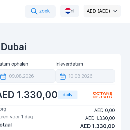
zoek
nl
AED (AED)
 Dubai
atum ophalen
Inleverdatum
AED 1.330,00
daily
org
AED 0,00
uren voor
1
dag
AED 1.330,00
otaal
AED 1.330,00