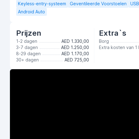
Keyless-entry-systeem
Geventileerde Voorstoelen
USB-
Android Auto
Prijzen
Extra`s
1-2 dagen
AED 1.330,00
Borg
3-7 dagen
AED 1.250,00
Extra kosten van 1
8-29 dagen
AED 1.170,00
30+ dagen
AED 725,00