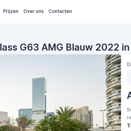
Prijzen
Over ons
Contacten
lass G63 AMG Blauw 2022 in
D
B
H
T