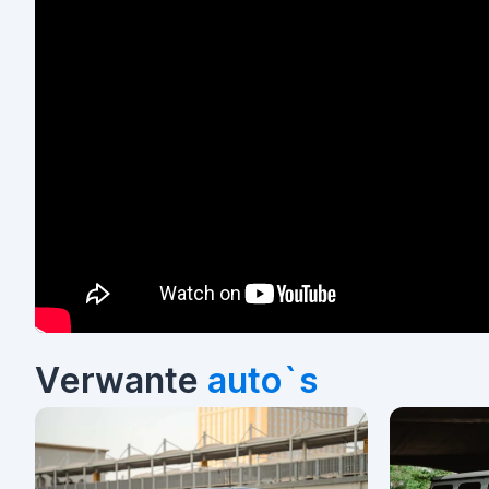
Verwante
auto`s