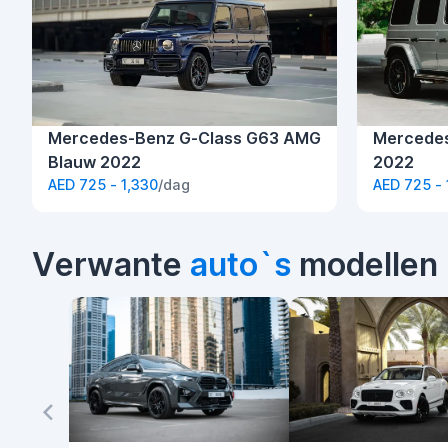
Mercedes-Benz G-Class G63 AMG
Mercedes
Blauw 2022
2022
AED 725 - 1,330
/dag
AED 725 - 
Verwante
auto`s
modellen