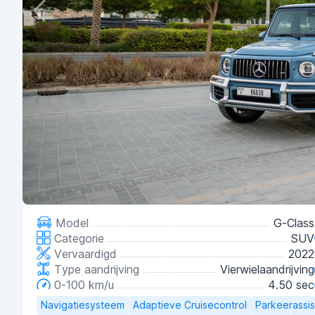
Model
G-Class
Categorie
SUV
Vervaardigd
2022
Type aandrijving
Vierwielaandrijving
0-100 km/u
4.50 sec
Navigatiesysteem
Adaptieve Cruisecontrol
Parkeerassi