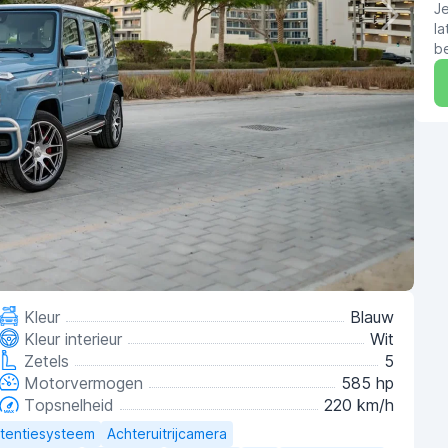
J
la
b
Kleur
Blauw
Kleur interieur
Wit
Zetels
5
Motorvermogen
585 hp
Topsnelheid
220 km/h
stentiesysteem
Achteruitrijcamera