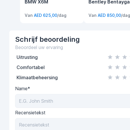
BMW X6M
Bentley Bentayga
Van
AED 625,00
/dag
Van
AED 850,00
/da
Schrijf
beoordeling
Beoordeel uw ervaring
Uitrusting
Comfortabel
Klimaatbeheersing
Name*
Recensietekst