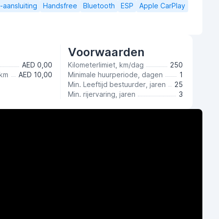
aansluiting
Handsfree
Bluetooth
ESP
Apple CarPlay
Voorwaarden
AED 0,00
Kilometerlimiet, km/dag
250
 km
AED 10,00
Minimale huurperiode, dagen
1
Min. Leeftijd bestuurder, jaren
25
Min. rijervaring, jaren
3