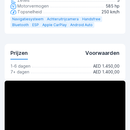
Zetels
5
Motorvermogen
585 hp
Topsnelheid
250 km/h
Navigatiesysteem
Achteruitrijcamera
Handsfree
Bluetooth
ESP
Apple CarPlay
Android Auto
Prijzen
Voorwaarden
1-6 dagen
AED 1.450,00
7+ dagen
AED 1.400,00