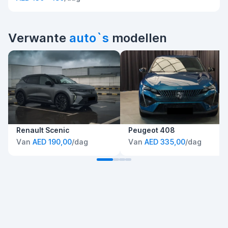
Verwante
auto`s
modellen
Renault Scenic
Peugeot 408
Van
AED 190,00
/dag
Van
AED 335,00
/dag