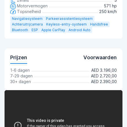
Zetels
5
Motorvermogen
571 hp
Topsnelheid
250 km/h
Navigatiesysteem
Parkeerassistentiesysteem
Achteruitrijcamera
Keyless-entry-systeem
Handsfree
Bluetooth
ESP
Apple CarPlay
Android Auto
Prijzen
Voorwaarden
1-6 dagen
AED 3.196,00
7-29 dagen
AED 2.720,00
30+ dagen
AED 2.390,00