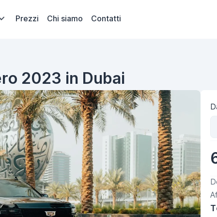
Prezzi
Chi siamo
Contatti
ero 2023 in Dubai
Da
D
A
T