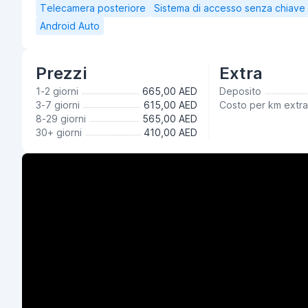
Telecamera posteriore
Sistema di accesso senza chiave
Android Auto
Prezzi
Extra
1-2 giorni
665,00 AED
Deposito
3-7 giorni
615,00 AED
Costo per km extr
8-29 giorni
565,00 AED
30+ giorni
410,00 AED