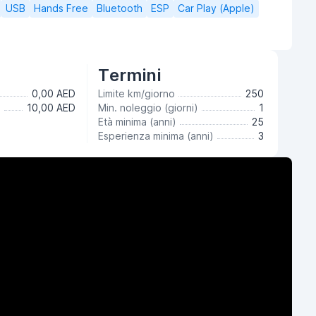
USB
Hands Free
Bluetooth
ESP
Car Play (Apple)
Termini
0,00 AED
Limite km/giorno
250
a
10,00 AED
Min. noleggio (giorni)
1
Età minima (anni)
25
Esperienza minima (anni)
3