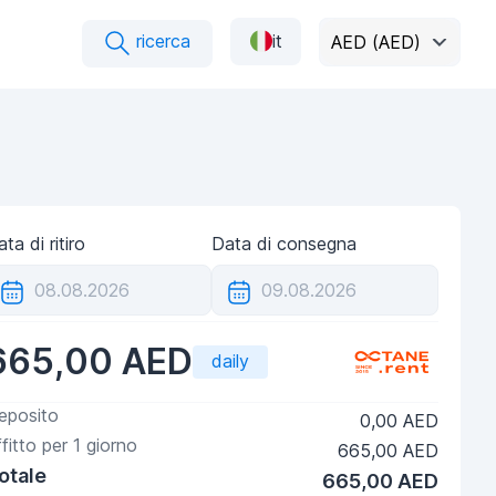
ricerca
it
AED (AED)
ta di ritiro
Data di consegna
665,00 AED
daily
eposito
0,00 AED
ffitto per
1
giorno
665,00 AED
otale
665,00 AED