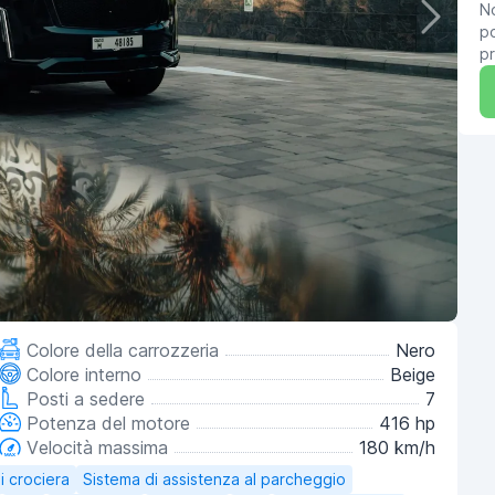
No
po
pr
Colore della carrozzeria
Nero
Colore interno
Beige
Posti a sedere
7
Potenza del motore
416 hp
Velocità massima
180 km/h
i crociera
Sistema di assistenza al parcheggio