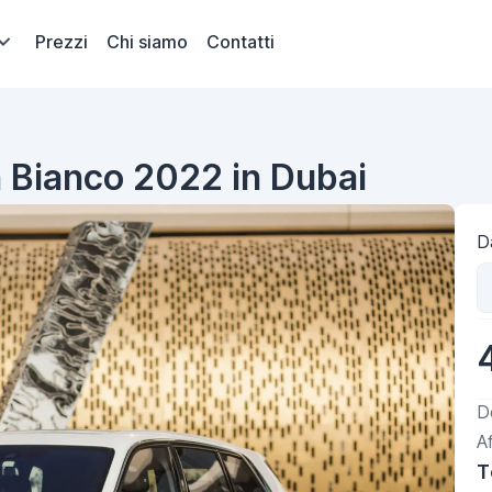
Prezzi
Chi siamo
Contatti
n Bianco 2022 in Dubai
Da
D
A
T