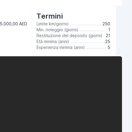
Termini
5.000,00 AED
Limite km/giorno
250
Min. noleggio (giorni)
1
Restituzione del deposito (giorni)
21
Età minima (anni)
25
Esperienza minima (anni)
5