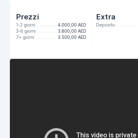
Prezzi
Extra
1-2 giorni
4.000,00 AED
Deposito
3-6 giorni
3.800,00 AED
7+ giorni
3.500,00 AED