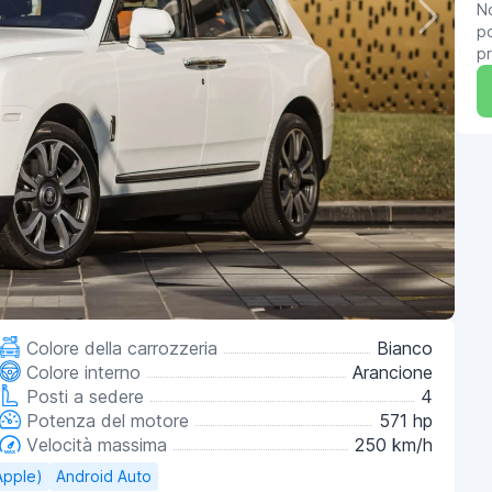
No
po
pr
Colore della carrozzeria
Bianco
Colore interno
Arancione
Posti a sedere
4
Potenza del motore
571 hp
Velocità massima
250 km/h
Apple)
Android Auto