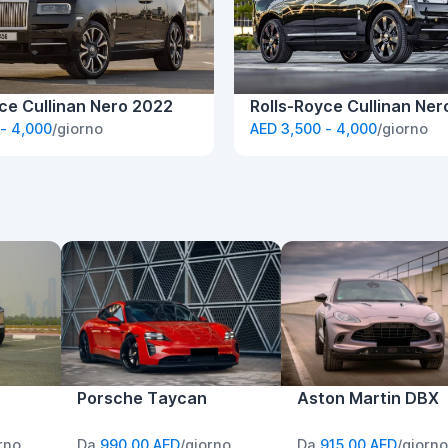
ce Cullinan Nero 2022
Rolls-Royce Cullinan Ne
- 4,000
/giorno
AED 3,500 - 4,000
/giorno
Porsche Taycan
Aston Martin DBX
rno
Da
990,00 AED
/giorno
Da
915,00 AED
/giorno