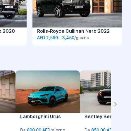
ro 2020
Rolls-Royce Cullinan Nero 2022
AED 2,590 - 3,450
/giorno
Lamborghini Urus
Bentley Bentayga
Da
890,00 AED
/giorno
Da
850,00 AED
/giorno