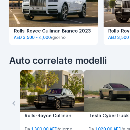
Rolls-Royce Cullinan Bianco 2023
Rolls-Roy
AED 3,500 - 4,000
/giorno
AED 3,500 
Auto correlate modelli
Rolls-Royce Cullinan
Tesla Cybertruck
Da
1.300,00 AED
/giorno
Da
1.020,00 AED
/gio