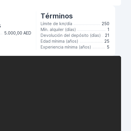
Términos
s
Límite de km/día
250
Mín. alquiler (días)
1
5.000,00 AED
Devolución del depósito (días)
21
Edad mínima (años)
25
Experiencia mínima (años)
5