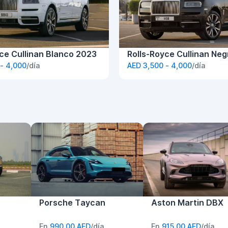
ce Cullinan Blanco 2023
Rolls-Royce Cullinan Ne
- 4,000
/día
AED 3,500 - 4,000
/día
Porsche Taycan
Aston Martin DBX
En
990,00 AED
/día
En
915,00 AED
/día