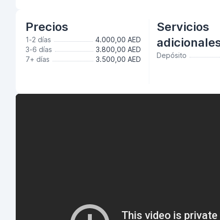
Precios
Servicios
1-2 días
4.000,00 AED
adicionale
3-6 días
3.800,00 AED
Depósito
7+ días
3.500,00 AED