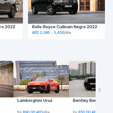
gro 2022
Rolls-Royce Cullinan Negro 2022
AED 2,590 - 3,450
/día
Lamborghini Urus
Bentley Bentayga
En
890,00 AED
/día
En
850,00 AED
/día