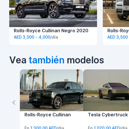
Rolls-Royce Cullinan Negro 2020
Rolls-Roy
AED 3,500 - 4,000
/día
AED 3,500 
Vea
también
modelos
Rolls-Royce Cullinan
Tesla Cybertruck
En
1.300,00 AED
/día
En
1.020,00 AED
/día