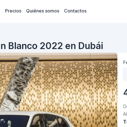
Precios
Quiénes somos
Contactos
nan Blanco 2022 en Dubái
F
D
A
T