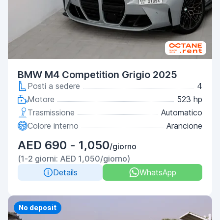
BMW M4 Competition Grigio 2025
Posti a sedere
4
Motore
523 hp
Trasmissione
Automatico
Colore interno
Arancione
AED 690 - 1,050
/giorno
(1-2 giorni: AED 1,050/giorno)
Details
WhatsApp
Priority
No deposit