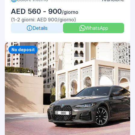
AED 560 - 900
/giorno
(1-2 giorni: AED 900/giorno)
Details
WhatsApp
Priority
No deposit