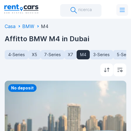
ricerca
Casa
BMW
M4
Affitto BMW M4 in Dubai
4-Series
X5
7-Series
X7
M4
3-Series
5-Seri
Priority
No deposit