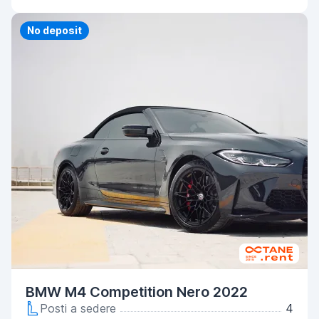
Priority
No deposit
BMW M4 Competition Nero 2022
Posti a sedere
4