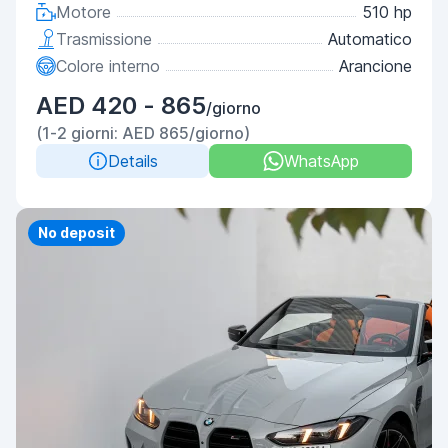
Motore
510 hp
Trasmissione
Automatico
Colore interno
Arancione
AED 420 - 865
/giorno
(1-2 giorni: AED 865/giorno)
Details
WhatsApp
Priority
No deposit