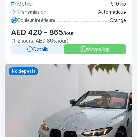
Moteur
510 hp
Transmission
Automatique
Couleur intérieure
Orange
AED 420 - 865
/jour
(1-2 jours: AED 865/jour)
Details
WhatsApp
Priority
No deposit