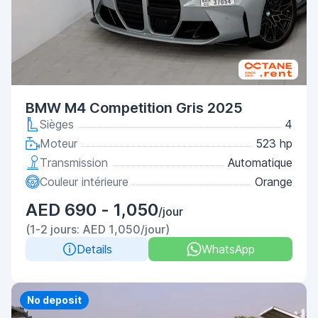
BMW M4 Competition Gris 2025
Sièges
4
Moteur
523 hp
Transmission
Automatique
Couleur intérieure
Orange
AED 690 - 1,050
/jour
(1-2 jours: AED 1,050/jour)
Details
WhatsApp
Priority
No deposit