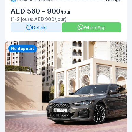
AED 560 - 900
/jour
(1-2 jours: AED 900/jour)
Details
WhatsApp
Priority
No deposit