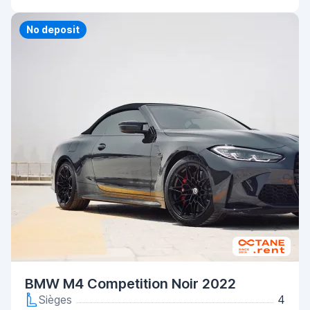
Priority
No deposit
BMW M4 Competition Noir 2022
Sièges
4