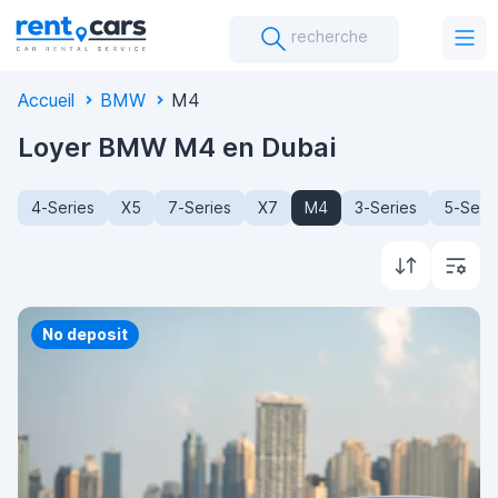
recherche
Accueil
BMW
M4
Loyer BMW M4 en Dubai
4-Series
X5
7-Series
X7
M4
3-Series
5-Seri
Priority
No deposit