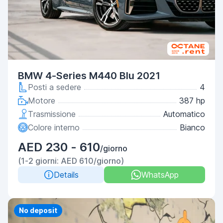
BMW 4-Series M440 Blu 2021
Posti a sedere
4
Motore
387 hp
Trasmissione
Automatico
Colore interno
Bianco
AED 230 - 610
/giorno
(1-2 giorni: AED 610/giorno)
Details
WhatsApp
Priority
No deposit