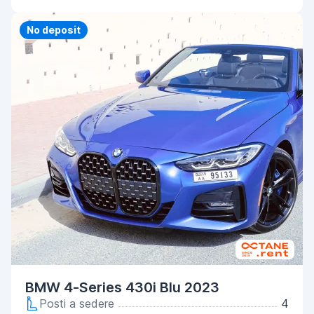
Priority
No deposit
BMW 4-Series 430i Blu 2023
Posti a sedere
4