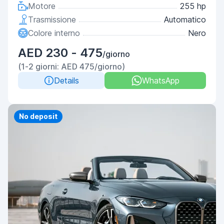
Motore
255 hp
Trasmissione
Automatico
Colore interno
Nero
AED 230 - 475
/giorno
(1-2 giorni: AED 475/giorno)
Details
WhatsApp
Priority
No deposit