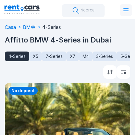
ricerca
Casa
BMW
4-Series
Affitto BMW 4-Series in Dubai
4-Series
X5
7-Series
X7
M4
3-Series
5-Seri
Priority
No deposit