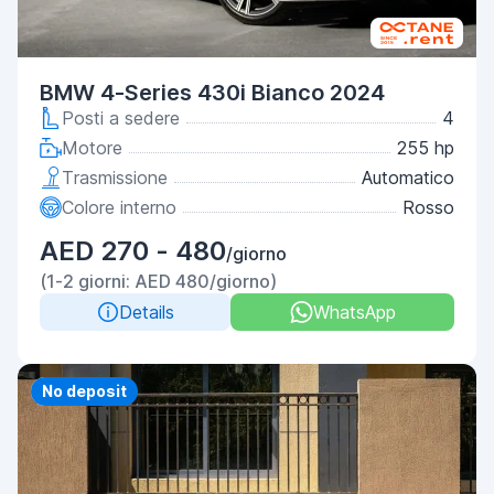
BMW 4-Series 430i Bianco 2024
Posti a sedere
4
Motore
255 hp
Trasmissione
Automatico
Colore interno
Rosso
AED 270 - 480
/giorno
(1-2 giorni: AED 480/giorno)
Details
WhatsApp
Priority
No deposit