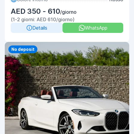
AED 350 - 610
/giorno
(1-2 giorni: AED 610/giorno)
Details
WhatsApp
Priority
No deposit