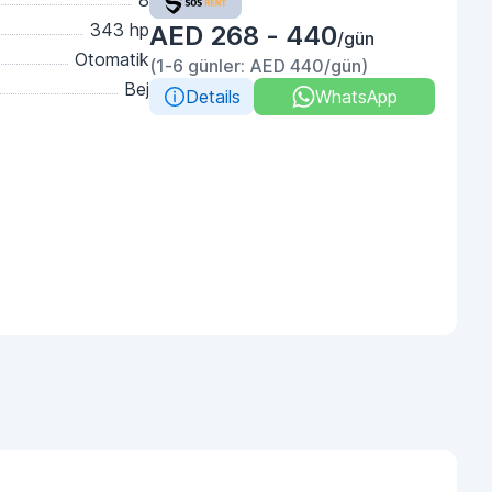
8
343 hp
AED 268 - 440
/gün
Otomatik
(1-6 günler: AED 440/gün)
Bej
Details
WhatsApp