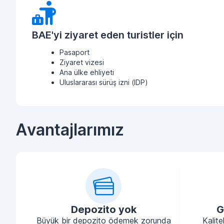
BAE'yi ziyaret eden turistler için
Pasaport
Ziyaret vizesi
Ana ülke ehliyeti
Uluslararası sürüş izni (IDP)
Avantajlarımız
Depozito yok
G
Büyük bir depozito ödemek zorunda
Kalite