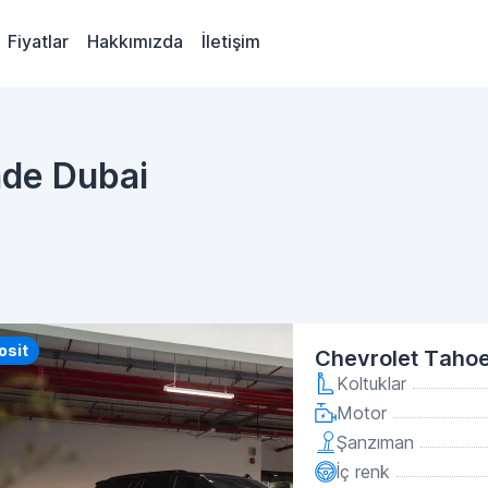
Fiyatlar
Hakkımızda
İletişim
nde Dubai
y
osit
Chevrolet Tahoe
Koltuklar
Motor
Şanzıman
İç renk