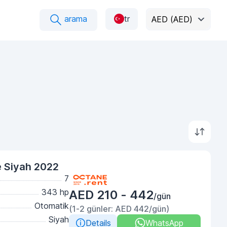
arama
tr
AED (AED)
 Siyah 2022
7
343 hp
AED 210 - 442
/gün
Otomatik
(1-2 günler: AED 442/gün)
Siyah
Details
WhatsApp