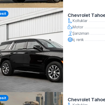
y
osit
Chevrolet Taho
Koltuklar
Motor
Şanzıman
İç renk
osit
Chevrolet Taho