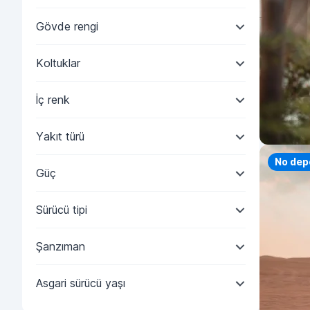
Gövde rengi
Koltuklar
İç renk
Yakıt türü
Priorit
No dep
Güç
Sürücü tipi
Şanzıman
Asgari sürücü yaşı