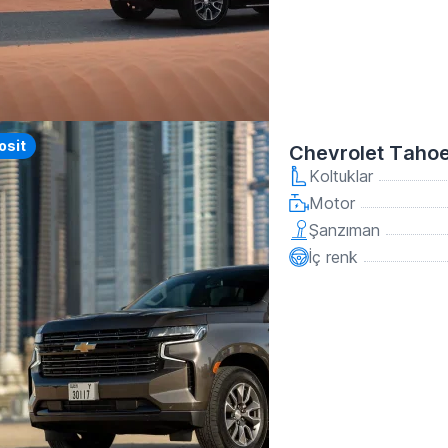
y
osit
Chevrolet Tahoe
Koltuklar
Motor
Şanzıman
İç renk