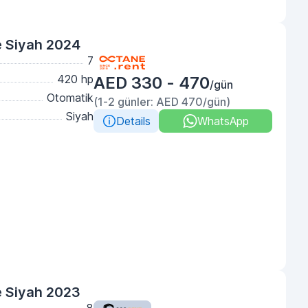
e Siyah 2024
7
420 hp
AED 330 - 470
/gün
Otomatik
(1-2 günler: AED 470/gün)
Siyah
Details
WhatsApp
e Siyah 2023