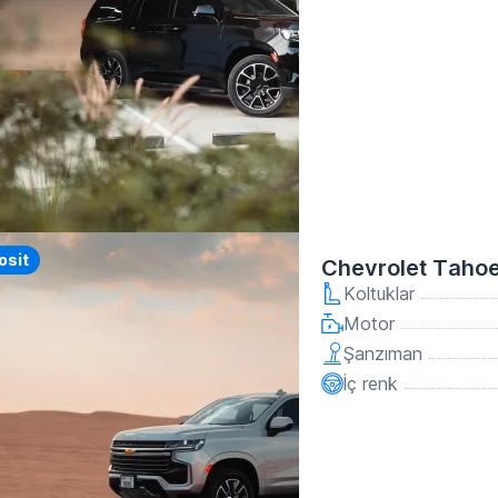
y
osit
Chevrolet Tahoe
Koltuklar
Motor
Şanzıman
İç renk