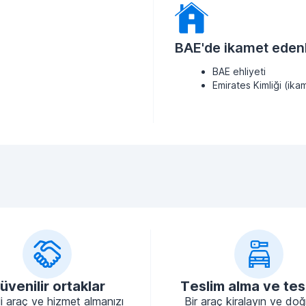
BAE'de ikamet edenl
BAE ehliyeti
Emirates Kimliği (ikam
üvenilir ortaklar
Teslim alma ve tes
li araç ve hizmet almanızı
Bir araç kiralayın ve do