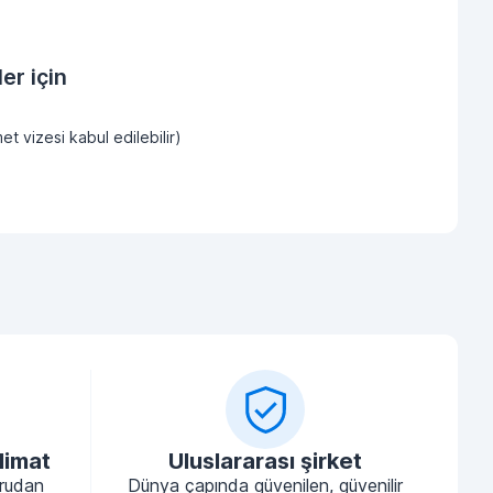
er için
et vizesi kabul edilebilir)
limat
Uluslararası şirket
ğrudan
Dünya çapında güvenilen, güvenilir