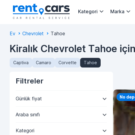
Kategori
Marka
Ev
Chevrolet
Tahoe
Kiralık Chevrolet Tahoe içi
Captiva
Camaro
Corvette
Tahoe
Filtreler
Priorit
No dep
Günlük fiyat
Araba sınıfı
Kategori