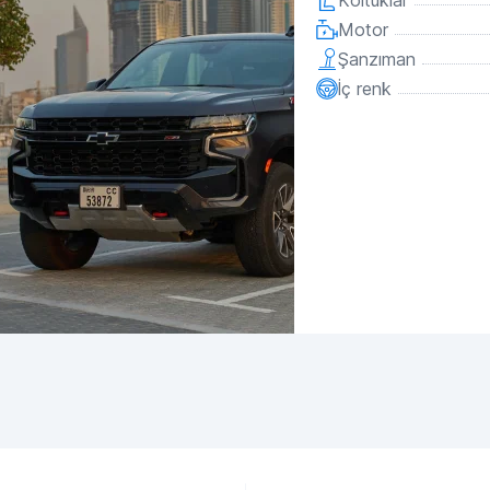
Koltuklar
Motor
Şanzıman
İç renk