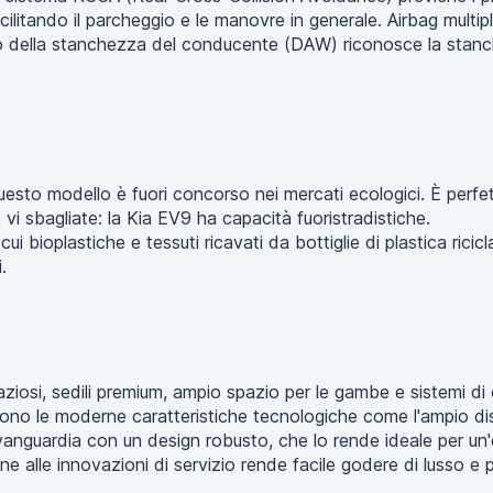
ilitando il parcheggio e le manovre in generale. Airbag multip
ggio della stanchezza del conducente (DAW) riconosce la stan
esto modello è fuori concorso nei mercati ecologici. È perfett
 vi sbagliate: la Kia EV9 ha capacità fuoristradistiche.
 cui bioplastiche e tessuti ricavati da bottiglie di plastica ricic
.
aziosi, sedili premium, ampio spazio per le gambe e sistemi d
no le moderne caratteristiche tecnologiche come l'ampio displ
nguardia con un design robusto, che lo rende ideale per un'e
ne alle innovazioni di servizio rende facile godere di lusso e 