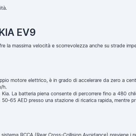
ità.
 KIA EV9
re la massima velocità e scorrevolezza anche su strade impeg
pio motore elettrico, è in grado di accelerare da zero a cento
/h.
ra Kia. La batteria piena consente di percorrere fino a 480 chilo
ca 50-65 AED presso una stazione di ricarica rapida, mentre 
Il sistema RCCA (Rear Cross-Collision Avoidance) previene i p