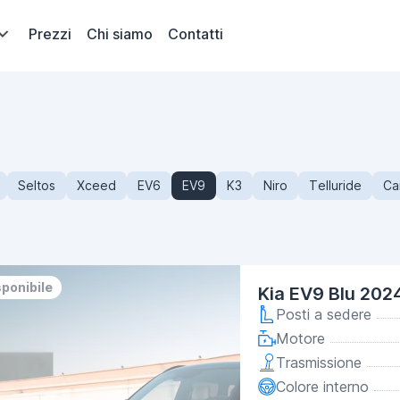
Prezzi
Chi siamo
Contatti
Seltos
Xceed
EV6
EV9
K3
Niro
Telluride
Ca
sponibile
Kia EV9 Blu 202
Posti a sedere
Motore
Trasmissione
Colore interno