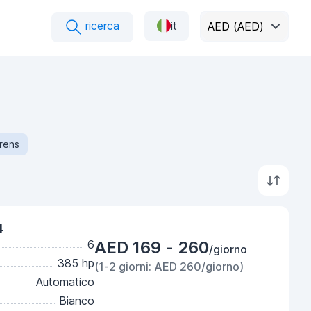
ricerca
it
AED (AED)
rens
4
6
AED 169 - 260
/giorno
385 hp
(1-2 giorni: AED 260/giorno)
Automatico
Bianco