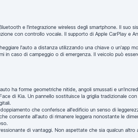
etooth e l'integrazione wireless degli smartphone. Il suo sis
luzione con controllo vocale. Il supporto di Apple CarPlay 
eggiare l'auto a distanza utilizzando una chiave o un'app m
sterni in caso di campeggio o di emergenza. Il veicolo può e
auto ha forme geometriche nitide, angoli smussati e un'incred
r Face di Kia. Un pannello sostituisce la griglia tradizionale con
itali.
 sdoppiamento che conferisce all'edificio un senso di leggerezz
, che consente all'auto di rimanere leggera nonostante le dimen
eso.
essionante di vantaggi. Non aspettate che sia qualcun altro a