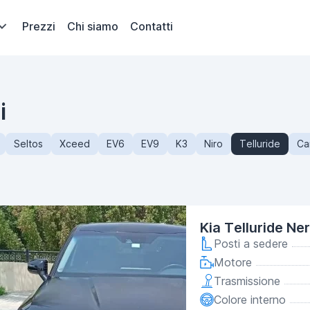
Prezzi
Chi siamo
Contatti
i
Seltos
Xceed
EV6
EV9
K3
Niro
Telluride
Ca
Kia Telluride Ne
Posti a sedere
Motore
Trasmissione
Colore interno