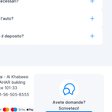
necessari?
 l'auto?
 il deposito?
i - Al Khabeesi
AHAR building
ce 101-33
1-56-505-8555
Avete domande?
Scriveteci!