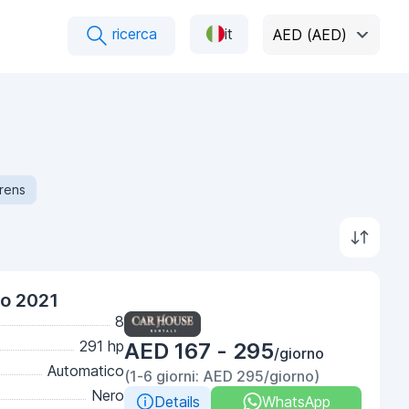
ricerca
it
AED (AED)
rens
ro 2021
8
291 hp
AED 167 - 295
/giorno
Automatico
(1-6 giorni: AED 295/giorno)
Nero
Details
WhatsApp